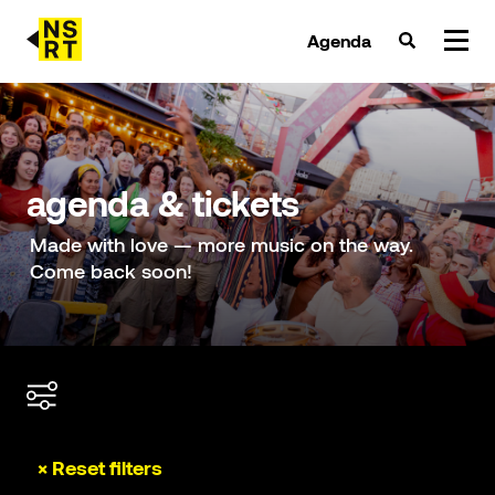
Agenda
agenda & tickets
nieuws
agenda & tickets
team
Made with love — more music on the way.
Come back soon!
over NSRT
partners
× Reset filters