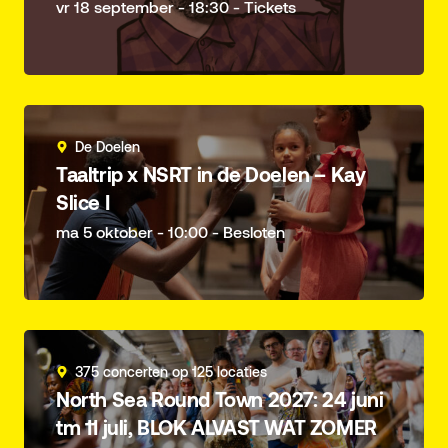
vr 18 september - 18:30 - Tickets
De Doelen
Taaltrip x NSRT in de Doelen – Kay
Slice I
ma 5 oktober - 10:00 - Besloten
375 concerten op 125 locaties
North Sea Round Town 2027: 24 juni
tm 11 juli, BLOK ALVAST WAT ZOMER