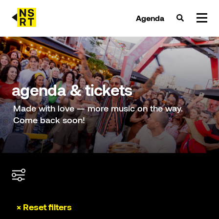
Agenda
agenda & tickets
nieuws
agenda & tickets
team
Made with love — more music on the way.
Come back soon!
over NSRT
partners
× Reset filters