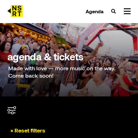
Agenda
agenda & tickets
nieuws
agenda & tickets
team
Made with love — more music on the way.
Come back soon!
over NSRT
partners
× Reset filters