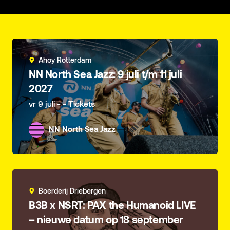
Ahoy Rotterdam
NN North Sea Jazz: 9 juli t/m 11 juli
2027
vr 9 juli - - Tickets
NN North Sea Jazz
Boerderij Driebergen
B3B x NSRT: PAX the Humanoid LIVE
– nieuwe datum op 18 september