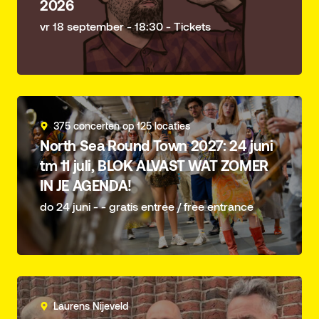
2026
vr 18 september - 18:30 - Tickets
375 concerten op 125 locaties
North Sea Round Town 2027: 24 juni
tm 11 juli, BLOK ALVAST WAT ZOMER
IN JE AGENDA!
do 24 juni - - gratis entree / free entrance
Laurens Nijeveld