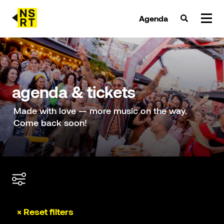
Agenda
agenda & tickets
nieuws
agenda & tickets
team
Made with love — more music on the way.
Come back soon!
over NSRT
partners
× Reset filters