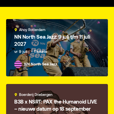
Ahoy Rotterdam
NN North Sea Jazz: 9 juli t/m 11 juli
2027
vr 9 juli - - Tickets
NN North Sea Jazz
Boerderij Driebergen
B3B x NSRT: PAX the Humanoid LIVE
– nieuwe datum op 18 september