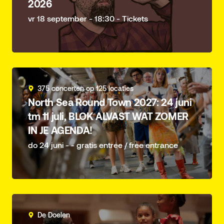
2026
vr 18 september - 18:30 - Tickets
375 concerten op 125 locaties
North Sea Round Town 2027: 24 juni
tm 11 juli, BLOK ALVAST WAT ZOMER
IN JE AGENDA!
do 24 juni - - gratis entree / free entrance
De Doelen