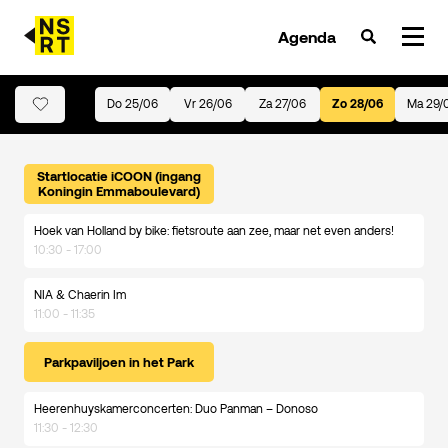
Agenda
Do 25/06
Vr 26/06
Za 27/06
Zo 28/06
Ma 29/
agenda & tickets
nieuws
Startlocatie iCOON (ingang
Koningin Emmaboulevard)
team
Hoek van Holland by bike: fietsroute aan zee, maar net even anders!
10:30 - 17:00
over NSRT
NIA & Chaerin Im
partners
11:00 - 11:35
Parkpaviljoen in het Park
Heerenhuyskamerconcerten: Duo Panman – Donoso
11:30 - 12:30