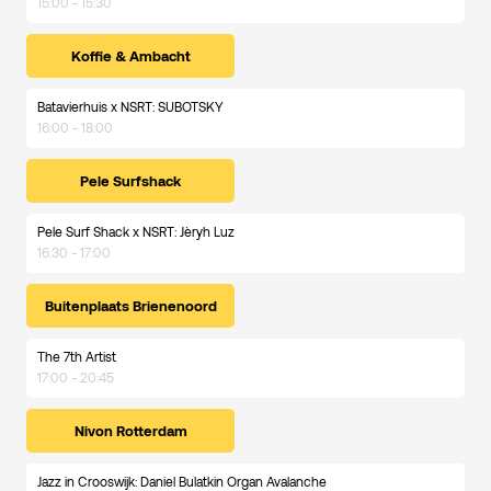
15:00 - 15:30
Koffie & Ambacht
Batavierhuis x NSRT: SUBOTSKY
16:00 - 18:00
Pele Surfshack
Pele Surf Shack x NSRT: Jèryh Luz
16:30 - 17:00
Buitenplaats Brienenoord
The 7th Artist
17:00 - 20:45
Nivon Rotterdam
Jazz in Crooswijk: Daniel Bulatkin Organ Avalanche