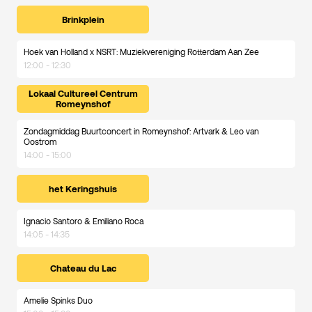
Brinkplein
Hoek van Holland x NSRT: Muziekvereniging Rotterdam Aan Zee
12:00 - 12:30
Lokaal Cultureel Centrum
Romeynshof
Zondagmiddag Buurtconcert in Romeynshof: Artvark & Leo van
Oostrom
14:00 - 15:00
het Keringshuis
Ignacio Santoro & Emiliano Roca
14:05 - 14:35
Chateau du Lac
Amelie Spinks Duo