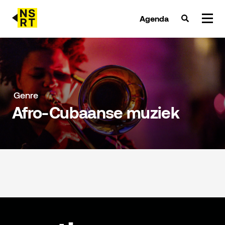
Agenda
agenda & tickets
nieuws
Genre
Afro-Cubaanse muziek
team
over NSRT
partners