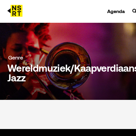
Agenda
agenda & tickets
nieuws
Genre
Wereldmuziek/Kaapverdiaan
team
Jazz
over NSRT
partners