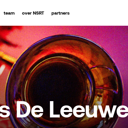
team
over NSRT
partners
s De Leeuw