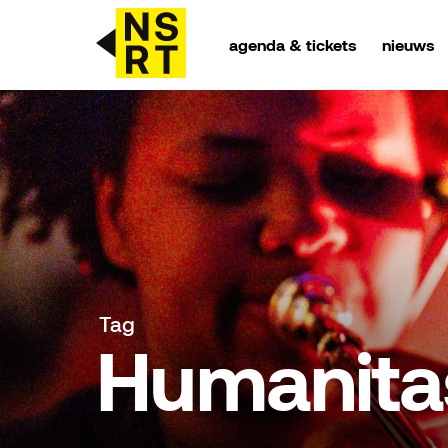
agenda & tickets
nieuws
agenda & tickets
nieuws
team
over NSRT
Tag
partners
Humanita