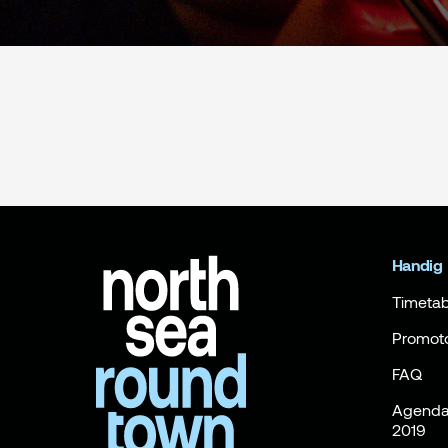
Handig
Timetab
Promot
FAQ
Agenda 
2019