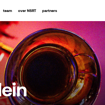
team
over NSRT
partners
lein