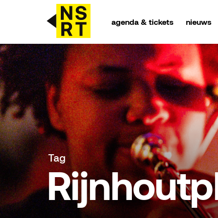
agenda & tickets
nieuws
agenda & tickets
nieuws
team
over NSRT
Tag
partners
Rijnhoutp