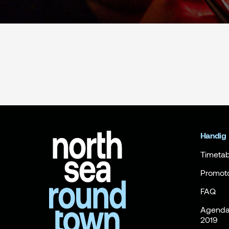
Handig
Timetab
Promot
FAQ
Agenda 
2019