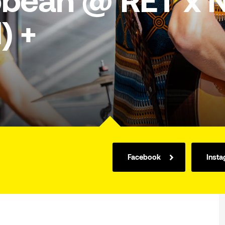
bbean @ RET x 
) +
Facebook
Inst