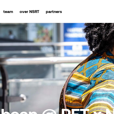
team
over NSRT
partners