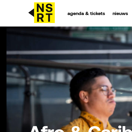
agenda & tickets
nieuws
agenda & tickets
nieuws
team
over NSRT
partners