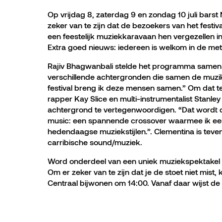
Op vrijdag 8, zaterdag 9 en zondag 10 juli barst 
zeker van te zijn dat de bezoekers van het festiv
een feestelijk muziekkaravaan hen vergezellen in 
Extra goed nieuws: iedereen is welkom in de met
Rajiv Bhagwanbali stelde het programma samen en
verschillende achtergronden die samen de muzika
festival breng ik deze mensen samen.” Om dat te 
rapper Kay Slice en multi-instrumentalist Stanl
achtergrond te vertegenwoordigen. “Dat wordt d
music: een spannende crossover waarmee ik een 
hedendaagse muziekstijlen.”. Clementina is teve
carribische sound/muziek.
Word onderdeel van een uniek muziekspektakel en
Om er zeker van te zijn dat je de stoet niet mis
Centraal bijwonen om 14:00. Vanaf daar wijst de