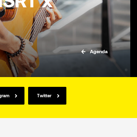
NSRT x
Agenda
agram
Twitter