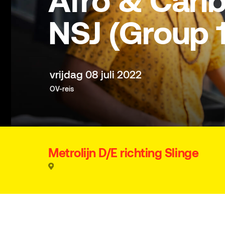
Afro & Cari
NSJ (Group 1
vrijdag 08 juli 2022
OV-reis
Metrolijn D/E richting Slinge