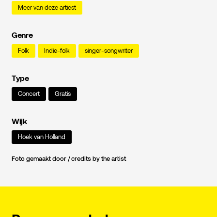
Meer van deze artiest
Genre
Folk
Indie-folk
singer-songwriter
Type
Concert
Gratis
Wijk
Hoek van Holland
Foto gemaakt door / credits by the artist