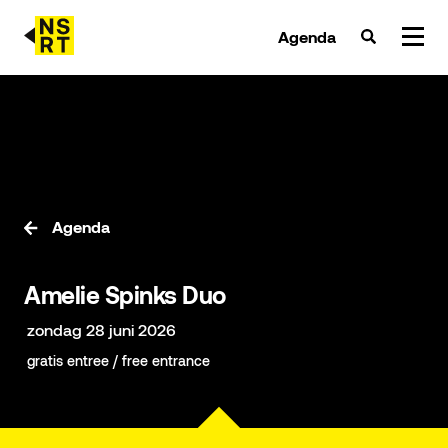
Agenda
agenda & tickets
nieuws
team
Agenda
over NSRT
Amelie Spinks Duo
partners
zondag 28 juni 2026
gratis entree / free entrance