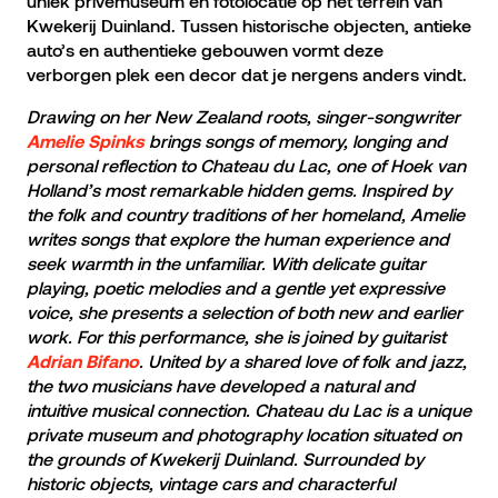
uniek privémuseum en fotolocatie op het terrein van
Kwekerij Duinland. Tussen historische objecten, antieke
auto’s en authentieke gebouwen vormt deze
verborgen plek een decor dat je nergens anders vindt.
Drawing on her New Zealand roots, singer-songwriter
brings songs of memory, longing and
Amelie Spinks
personal reflection to Chateau du Lac, one of Hoek van
Holland’s most remarkable hidden gems.
Inspired by
the folk and country traditions of her homeland, Amelie
writes songs that explore the human experience and
seek warmth in the unfamiliar. With delicate guitar
playing, poetic melodies and a gentle yet expressive
voice, she presents a selection of both new and earlier
work. For this performance, she is joined by guitarist
. United by a shared love of folk and jazz,
Adrian Bifano
the two musicians have developed a natural and
intuitive musical connection. Chateau du Lac is a unique
private museum and photography location situated on
the grounds of Kwekerij Duinland. Surrounded by
historic objects, vintage cars and characterful