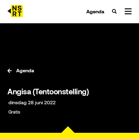
Agenda
agenda & tickets
nieuws
team
Agenda
over NSRT
Angisa (Tentoonstelling)
partners
dinsdag 28 juni 2022
Gratis