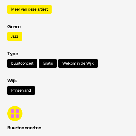
Meer van deze artiest
Genre
Jazz
Type
buurtconcert
Gratis
Welkom in de Wijk
Wijk
Prinsenland
Buurtconcerten