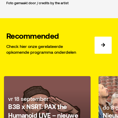
Foto gemaakt door / credits by the artist
Recommended
Check hier onze gerelateerde
opkomende programma onderdelen
vr 18 september
B3B x NSRT: PAX the
do 8 
Humanoid LIVE – nieuwe
Nieu