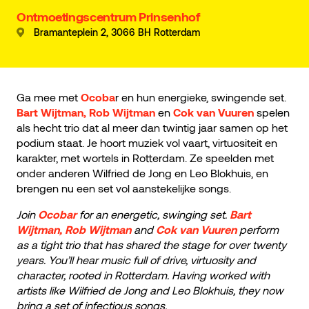
Ontmoetingscentrum Prinsenhof
Bramanteplein 2, 3066 BH Rotterdam
Ga mee met
Ocoba
r en hun energieke, swingende set.
Bart Wijtman, Rob Wijtman
en
Cok van Vuuren
spelen
als hecht trio dat al meer dan twintig jaar samen op het
podium staat. Je hoort muziek vol vaart, virtuositeit en
karakter, met wortels in Rotterdam. Ze speelden met
onder anderen Wilfried de Jong en Leo Blokhuis, en
brengen nu een set vol aanstekelijke songs.
Join
Ocobar
for an energetic, swinging set.
Bart
Wijtman, Rob Wijtman
and
Cok van Vuuren
perform
as a tight trio that has shared the stage for over twenty
years. You’ll hear music full of drive, virtuosity and
character, rooted in Rotterdam. Having worked with
artists like Wilfried de Jong and Leo Blokhuis, they now
bring a set of infectious songs.