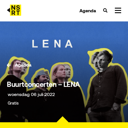
Agenda
agenda & tickets
nieuws
team
Agenda
over NSRT
Buurtconcerten – LENA
partners
woensdag 06 juli 2022
Gratis