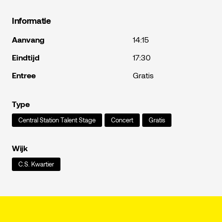
Informatie
Aanvang
14:15
Eindtijd
17:30
Entree
Gratis
Type
Central Station Talent Stage
Concert
Gratis
Wijk
C.S. Kwartier