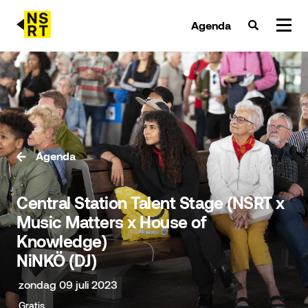
Agenda
agenda & tickets
nieuws
team
Agenda
over NSRT
Central Station Talent Stage (NSRT x
partners
Music Matters x House of
Knowledge)
NiNKÖ (DJ)
zondag 09 juli 2023
Gratis