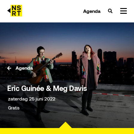
Agenda
agenda & tickets
nieuws
team
Agenda
over NSRT
Eric Guinée & Meg Davis
partners
zaterdag 25 juni 2022
Gratis