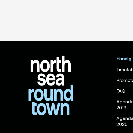
Handig
Timetab
Promot
FAQ
Agenda 
2019
Agenda 
2025