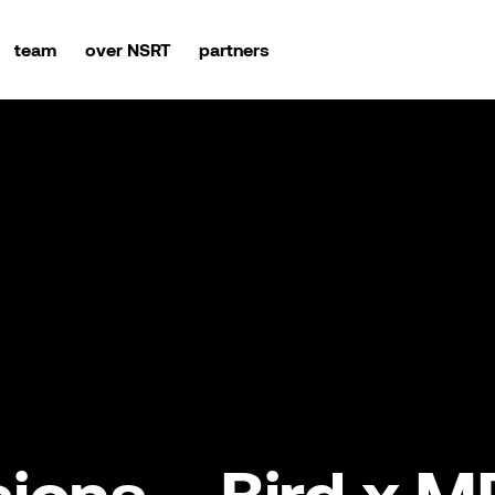
team
over NSRT
partners