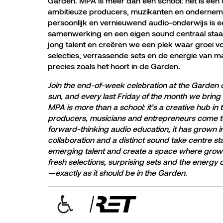
Garden. MPA is meer dan een school: het is een 
ambitieuze producers, muzikanten en ondernem
persoonlijk en vernieuwend audio-onderwijs is 
samenwerking en een eigen sound centraal sta
jong talent en creëren we een plek waar groei v
selecties, verrassende sets en de energie van ma
precies zoals het hoort in de Garden.
Join the end-of-week celebration at the Garden 
sun, and every last Friday of the month we brin
MPA is more than a school: it’s a creative hub i
producers, musicians and entrepreneurs come tog
forward-thinking audio education, it has grown
collaboration and a distinct sound take centre s
emerging talent and create a space where growt
fresh selections, surprising sets and the energy 
—exactly as it should be in the Garden.