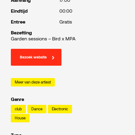
Aanvang
17:00
Eindtijd
00:00
Entree
Gratis
Bezetting
Garden sessions – Bird x MPA
Bezoek website
Meer van deze artiest
Genre
club
Dance
Electronic
House