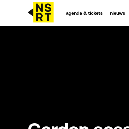
agenda & tickets
nieuws
agenda & tickets
nieuws
team
over NSRT
partners