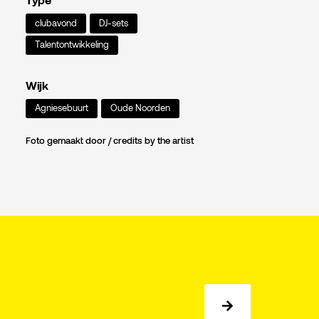
Type
clubavond
DJ-sets
Talentontwikkeling
Wijk
Agniesebuurt
Oude Noorden
Foto gemaakt door / credits by the artist