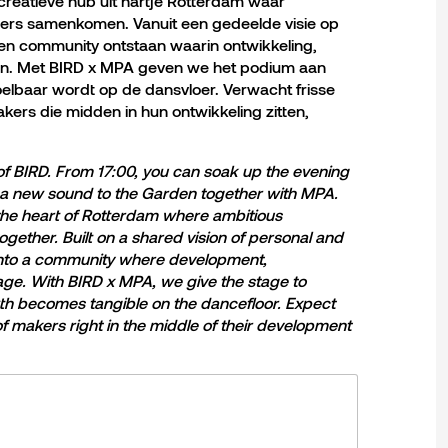
creatieve hub uit hartje Rotterdam waar
ers samenkomen. Vanuit een gedeelde visie op
een community ontstaan waarin ontwikkeling,
an. Met BIRD x MPA geven we het podium aan
oelbaar wordt op de dansvloer. Verwacht frisse
kers die midden in hun ontwikkeling zitten,
of BIRD. From 17:00, you can soak up the evening
g a new sound to the Garden together with MPA.
n the heart of Rotterdam where ambitious
ether. Built on a shared vision of personal and
 into a community where development,
tage. With BIRD x MPA, we give the stage to
h becomes tangible on the dancefloor. Expect
of makers right in the middle of their development