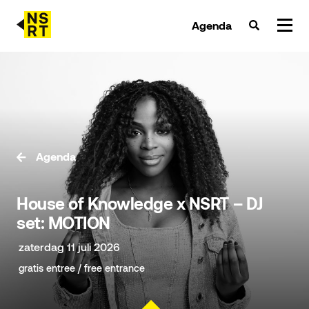
Agenda
agenda & tickets
nieuws
team
Agenda
over NSRT
House of Knowledge x NSRT – DJ
partners
set: MOTION
zaterdag 11 juli 2026
gratis entree / free entrance