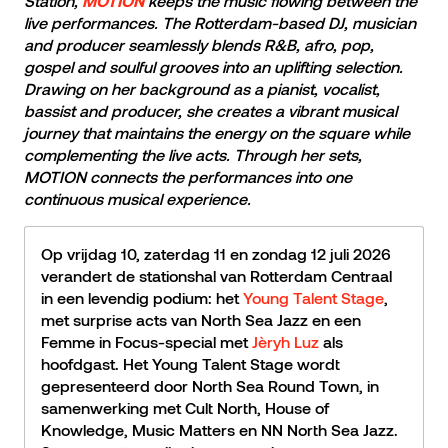
Station,
keeps the music flowing between the
MOTION
live performances. The Rotterdam-based DJ, musician
and producer seamlessly blends R&B, afro, pop,
gospel and soulful grooves into an uplifting selection.
Drawing on her background as a pianist, vocalist,
bassist and producer, she creates a vibrant musical
journey that maintains the energy on the square while
complementing the live acts. Through her sets,
MOTION connects the performances into one
continuous musical experience.
Op vrijdag 10, zaterdag 11 en zondag 12 juli 2026
verandert de stationshal van Rotterdam Centraal
in een levendig podium: het
Young Talent Stage
,
met surprise acts van North Sea Jazz en een
Femme in Focus-special met
Jèryh Luz
als
hoofdgast. Het Young Talent Stage wordt
gepresenteerd door North Sea Round Town, in
samenwerking met Cult North, House of
Knowledge, Music Matters en NN North Sea Jazz.