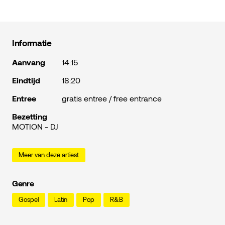
Informatie
Aanvang
14:15
Eindtijd
18:20
Entree
gratis entree / free entrance
Bezetting
MOTION - DJ
Meer van deze artiest
Genre
Gospel
Latin
Pop
R&B