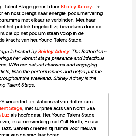
ung Talent Stage gehost door
. De
Shirley Adney
r en host brengt haar energie, podiumervaring
ogramma met elkaar te verbinden. Met haar
t het publiek begeleidt zij bezoekers door de
rs die op het podium staan volop in de
de kracht van het Young Talent Stage.
Stage is hosted by
. The Rotterdam-
Shirley Adney
rings her vibrant stage presence and infectious
me. With her natural charisma and engaging
tists, links the performances and helps put the
 Throughout the weekend, Shirley Adney is the
ng Talent Stage.
026 verandert de stationshal van Rotterdam
lent Stage
, met surprise acts van North Sea
h Luz
als hoofdgast. Het Young Talent Stage
own, in samenwerking met Cult North, House
Jazz. Samen creëren zij ruimte voor nieuwe
mst van de stad laat horen.