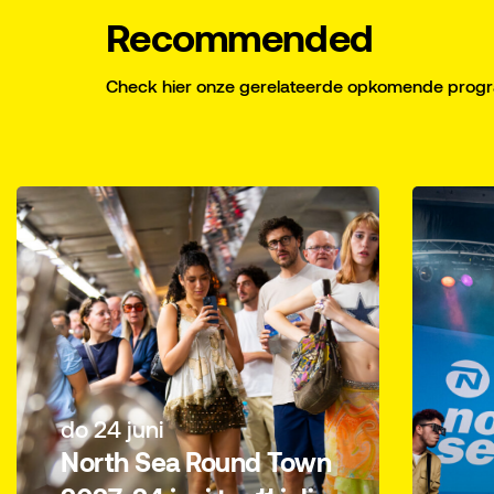
Recommended
Check hier onze gerelateerde opkomende pro
do 24 juni
North Sea Round Town