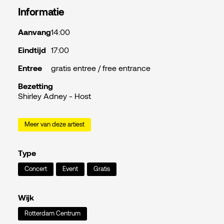
Informatie
Aanvang
14:00
Eindtijd
17:00
Entree
gratis entree / free entrance
Bezetting
Shirley Adney - Host
Meer van deze artiest
Type
Concert
Event
Gratis
Wijk
Rotterdam Centrum