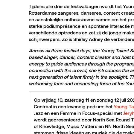
Tijdens alle drie de festivaldagen wordt het Yo
Rotterdamse zangeres, danseres, content creato
en aanstekelijke enthousiasme samen om het pr
sterke podiumprésence en spontane interactie me
verschillende optredens en zet zij de jonge make
schijnwerpers. Zo is Shirley Adney de verbinden
Across all three festival days, the Young Talent 
based singer, dancer, content creator and host b
energy to guide audiences through the program
connection with the crowd, she introduces the ar
next generation of talent firmly in the spotlight.
welcoming face and connecting force of the You
Op vrijdag 10, zaterdag 11 en zondag 12 juli 2
Centraal in een levendig podium: het
Young Ta
Jazz en een Femme in Focus-special met
Jèry
wordt gepresenteerd door North Sea Round T
of Knowledge, Music Matters en NN North Sea 
stemmen, frisse ideeën en muziek die de toeko