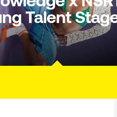
owledge x NSRT:
ng Talent Stag