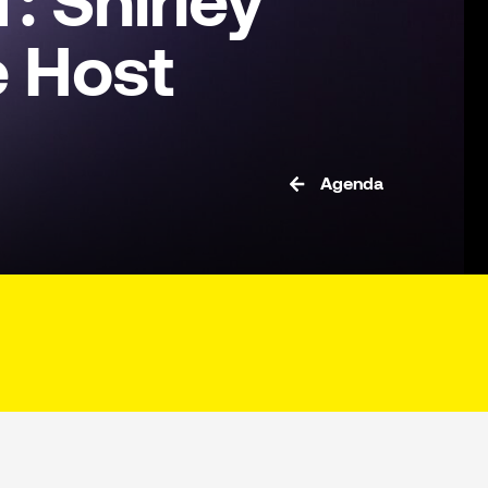
 Shirley
e Host
Agenda