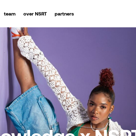
team
over NSRT
partners