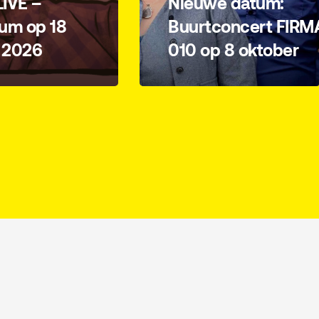
IVE –
Nieuwe datum:
um op 18
Buurtconcert FIRM
 2026
010 op 8 oktober