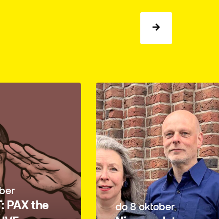
ber
: PAX the
do 8 oktober