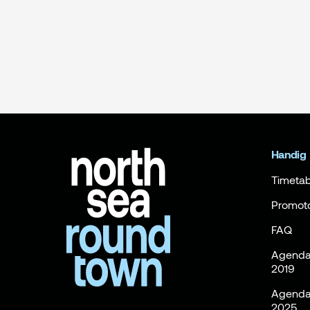
Handig
Timetab
Promot
FAQ
Agenda 
2019
Agenda 
2025