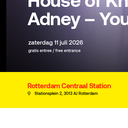
House of Kn
Adney – You
zaterdag 11 juli 2026
gratis entree / free entrance
Rotterdam Centraal Station
Stationsplein 2, 3013 AJ Rotterdam