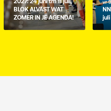
2027: 24 juni tm 11 juli,
vr 9
BLOK ALVAST WAT
NN 
ZOMER IN JE AGENDA!
jul