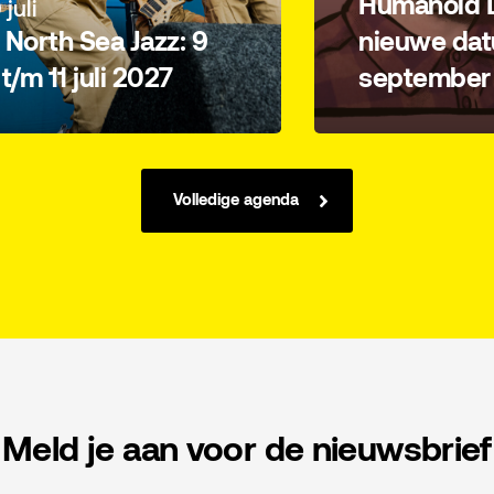
Humanoid L
 juli
North Sea Jazz: 9
nieuwe dat
i t/m 11 juli 2027
september
Volledige agenda
Meld je aan voor de nieuwsbrief