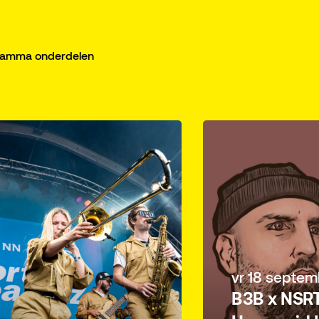
gramma onderdelen
vr 18 septem
B3B x NSRT