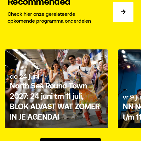
Recommended
Check hier onze gerelateerde
opkomende programma onderdelen
do 24 juni
North Sea Round Town
2027: 24 juni tm 11 juli,
vr 9 ju
BLOK ALVAST WAT ZOMER
NN No
IN JE AGENDA!
t/m 1