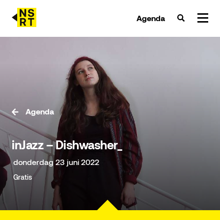
Agenda
agenda & tickets
nieuws
team
Agenda
over NSRT
inJazz – Dishwasher_
partners
donderdag 23 juni 2022
Gratis