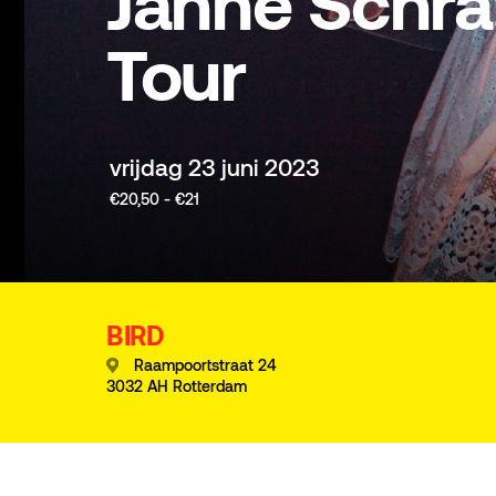
Janne Schra
Tour
vrijdag 23 juni 2023
€20,50 - €21
BIRD
Raampoortstraat 24
3032 AH Rotterdam