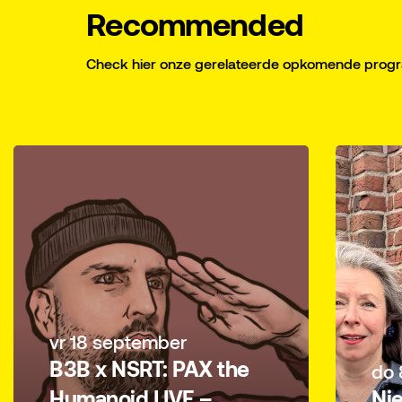
Recommended
Check hier onze gerelateerde opkomende pro
vr 18 september
B3B x NSRT: PAX the
do 
Humanoid LIVE –
Ni