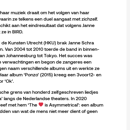
haar muziek draait om het volgen van haar
aarin ze telkens een duel aangaat met zichzelf.
chikt aan het eindresultaat dat volgens Janne
 ze in BIRD.
r de Kunsten Utrecht (HKU) brak Janne Schra
n. Van 2004 tot 2010 toerde de band in binnen-
van Johannesburg tot Tokyo. Het succes was
e verwachtingen en begon de zangeres een
igen naam verschillende albums uit en werkte ze
aar album ‘Ponzo’ (2015) kreeg een 3voor12- en
r ‘Ok’.
sche grens van honderd zelfgeschreven liedjes
a’ langs de Nederlandse theaters. In 2020
reef met hem ‘The
is Asymmetrical’: een album
dden van wat de mens niet meer dient of geen