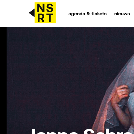
agenda & tickets
nieuws
agenda & tickets
nieuws
team
over NSRT
partners