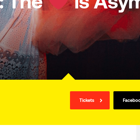
: The
is Asym
Tickets
Facebo