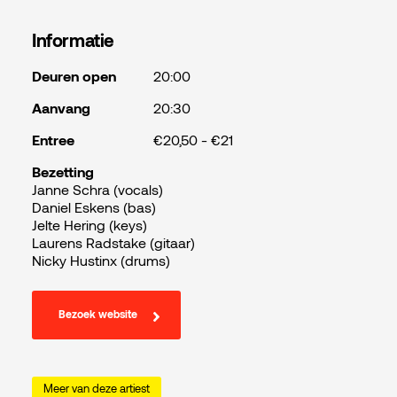
Informatie
Deuren open
20:00
Aanvang
20:30
Entree
€20,50 - €21
Bezetting
Janne Schra (vocals)
Daniel Eskens (bas)
Jelte Hering (keys)
Laurens Radstake (gitaar)
Nicky Hustinx (drums)
Bezoek website
Meer van deze artiest