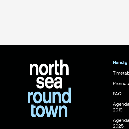
Handig
Timetab
Promot
FAQ
Agenda 
2019
Agenda 
2025