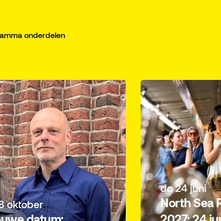
gramma onderdelen
do 24 juni
North Sea 
8 oktober
euwe datum:
2027: 24 juni