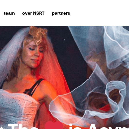
team
over NSRT
partners