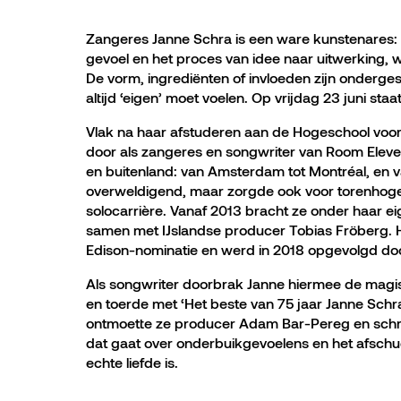
Zangeres Janne Schra is een ware kunstenares: 
gevoel en het proces van idee naar uitwerking, w
De vorm, ingrediënten of invloeden zijn onderges
altijd ‘eigen’ moet voelen. Op vrijdag 23 juni staat
Vlak na haar afstuderen aan de Hogeschool voo
door als zangeres en songwriter van Room Eleve
en buitenland: van Amsterdam tot Montréal, en 
overweldigend, maar zorgde ook voor torenhog
solocarrière. Vanaf 2013 bracht ze onder haar e
samen met IJslandse producer Tobias Fröberg. H
Edison-nominatie en werd in 2018 opgevolgd doo
Als songwriter doorbrak Janne hiermee de magi
en toerde met ‘Het beste van 75 jaar Janne Schr
ontmoette ze producer Adam Bar-Pereg en sch
dat gaat over onderbuikgevoelens en het afschu
echte liefde is.