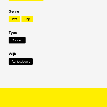
Genre
Jazz
Pop
Type
Concert
Wijk
Agniesebuurt