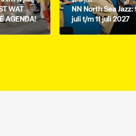
ST WAT
NN North Sea Jazz: 
JE AGENDA!
juli t/m 11 juli 2027