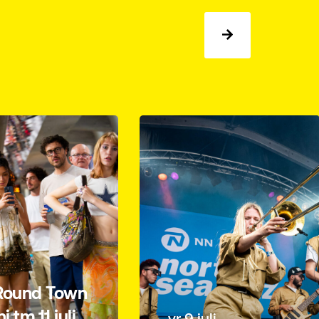
Round Town
 tm 11 juli,
vr 9 juli