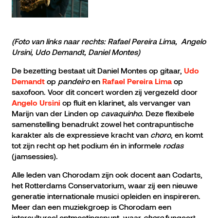
(Foto van links naar rechts: Rafael Pereira Lima, Angelo
Ursini, Udo Demandt, Daniel Montes)
De bezetting bestaat uit Daniel Montes op gitaar,
Udo
op
pandeiro
en
op
Demandt
Rafael Pereira Lima
saxofoon. Voor dit concert worden zij vergezeld door
op fluit en klarinet, als vervanger van
Angelo Ursini
Marijn van der Linden op
cavaquinho
. Deze flexibele
samenstelling benadrukt zowel het contrapuntische
karakter als de expressieve kracht van
choro
, en komt
tot zijn recht op het podium én in informele
rodas
(jamsessies).
Alle leden van Chorodam zijn ook docent aan Codarts,
het Rotterdams Conservatorium, waar zij een nieuwe
generatie internationale musici opleiden en inspireren.
Meer dan een muziekgroep is Chorodam een
intercultureel ontmoetingspunt, waar
choro
fungeert