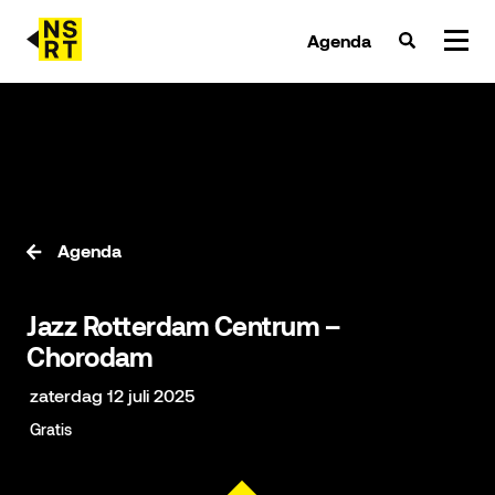
Agenda
agenda & tickets
nieuws
team
Agenda
over NSRT
Jazz Rotterdam Centrum –
partners
Chorodam
zaterdag 12 juli 2025
Gratis