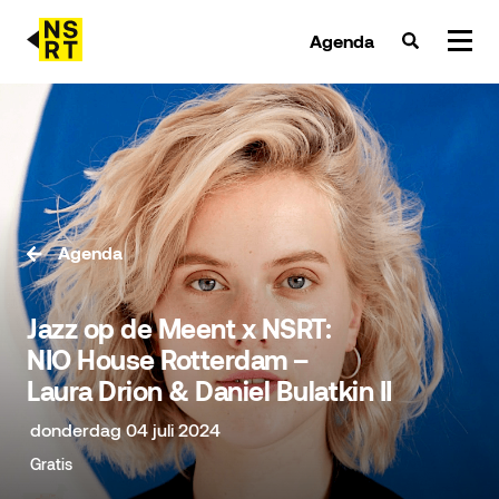
Agenda
agenda & tickets
nieuws
team
Agenda
over NSRT
Jazz op de Meent x NSRT:
partners
NIO House Rotterdam –
Laura Drion & Daniel Bulatkin II
donderdag 04 juli 2024
Gratis