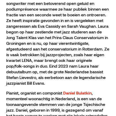
songwriter met een betoverend open geluid en
podiumprésence waarmee ze haar publiek binnen een
fractie van een seconde weet te boeien en ontroeren.
Ze heeft inspiratie gevonden in en is vergeleken met
zangeressen als Eva Cassidy en Sarah Vaughan. Laura
begon op haar zestiende met jazz studeren aan de
Jong Talent Klas van het Prins Claus Conservatorium in
Groningen en is nu, op haar vierentwintigste,
afgestudeerd aan het conservatorium in Rotterdam. Ze
is vaak betrokken bij jazzprojecten, zoals haar eigen
kwartet LENA, maar brengt ook haar originele
pop/folk-songs in duo. Eind 2023 nam Laura haar
debuutalbum op, met de grote Nederlandse bassist
Stefan Lievestro, als eerbetoon aan de legendarische
jazzpianist Bill Evans.
Pianist, organist en componist
,
Daniel Bulatkin
momenteel woonachtig in Nederland, is een van de
toonaangevende stemmen van de jonge Tsjechische
jazz. Daniel, geboren in 1999, is gezegend om vanaf
het begin samen te werken met zijn lokale rolmodellen