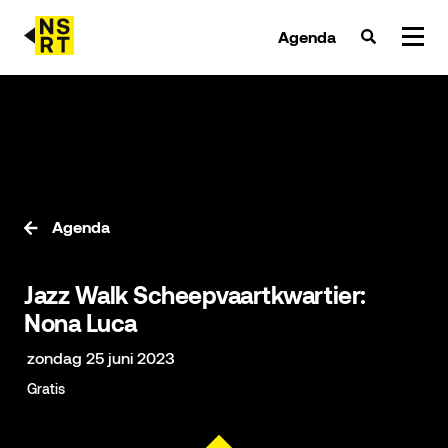
Agenda
agenda & tickets
nieuws
team
Agenda
over NSRT
Jazz Walk Scheepvaartkwartier:
partners
Nona Luca
zondag 25 juni 2023
Gratis