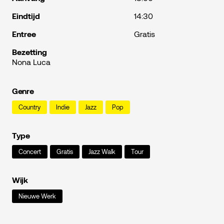
Eindtijd
14:30
Entree
Gratis
Bezetting
Nona Luca
Genre
Country
Indie
Jazz
Pop
Type
Concert
Gratis
Jazz Walk
Tour
Wijk
Nieuwe Werk