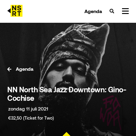
Agenda
agenda & tickets
nieuws
team
Agenda
over NSRT
NN North Sea Jazz Downtown: Gino-
partners
Cochise
zondag 11 juli 2021
€32,50 (Ticket for Two)