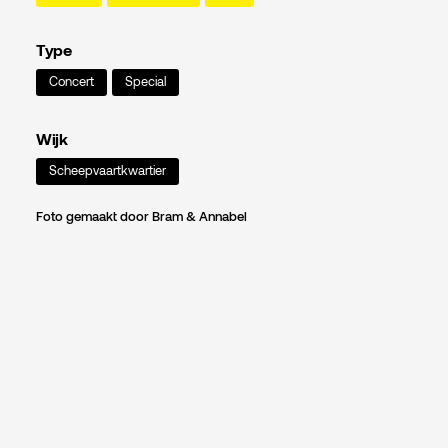
Type
Concert
Special
Wijk
Scheepvaartkwartier
Foto gemaakt door Bram & Annabel