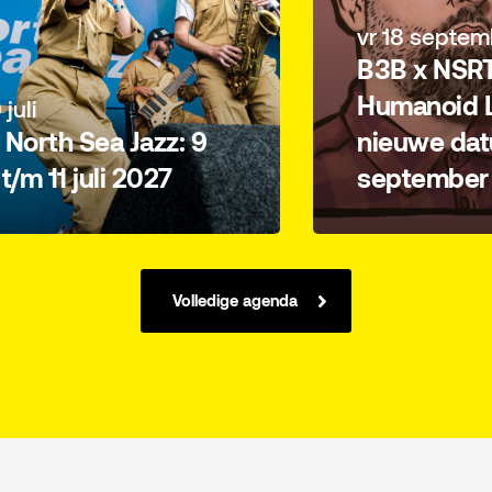
vr 18 septem
B3B x NSRT
Humanoid L
 juli
North Sea Jazz: 9
nieuwe dat
i t/m 11 juli 2027
september
Volledige agenda