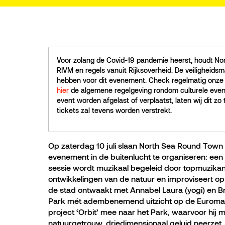
Voor zolang de Covid-19 pandemie heerst, houdt No
RIVM en regels vanuit Rijksoverheid. De veiligheid
hebben voor dit evenement. Check regelmatig onze a
hier
de algemene regelgeving rondom culturele even
event worden afgelast of verplaatst, laten wij dit zo 
tickets zal tevens worden verstrekt.
Op zaterdag 10 juli slaan North Sea Round Tow
evenement in de buitenlucht te organiseren: een
sessie wordt muzikaal begeleid door topmuzika
ontwikkelingen van de natuur en improviseert op
de stad ontwaakt met Annabel Laura (yogi) en Br
Park mét adembenemend uitzicht op de Euromast
project ‘Orbit’ mee naar het Park, waarvoor hij
natuurgetrouw, driedimensionaal geluid neerzet.