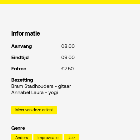
Informatie
Aanvang
08:00
Eindtijd
09:00
Entree
€7.50
Bezetting
Bram Stadhouders - gitaar
Annabel Laura - yogi
Meer van deze artiest
Genre
Anders
Improvisatie
Jazz