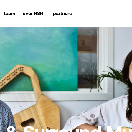
team
over NSRT
partners