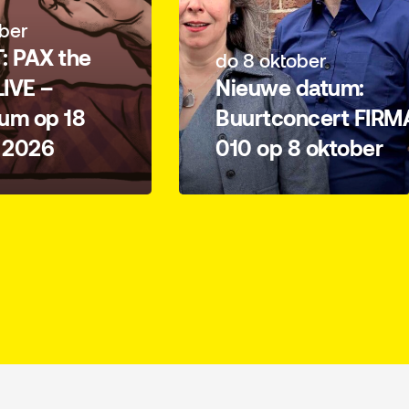
ber
: PAX the
do 8 oktober
IVE –
Nieuwe datum:
um op 18
Buurtconcert FIRM
 2026
010 op 8 oktober