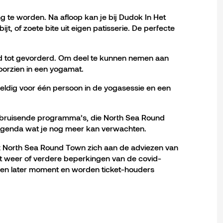
ng te worden. Na afloop kan je bij Dudok In Het
jt, of zoete bite uit eigen patisserie. De perfecte
nd tot gevorderd. Om deel te kunnen nemen aan
voorzien in een yogamat.
s geldig voor één persoon in de yogasessie en een
an bruisende programma’s, die North Sea Round
agenda wat je nog meer kan verwachten.
t North Sea Round Town zich aan de adviezen van
cht weer of verdere beperkingen van de covid-
een later moment en worden ticket-houders