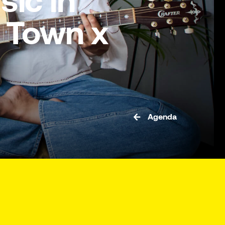
ic in
 Town x
Agenda