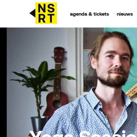
agenda & tickets
nieuws
agenda & tickets
nieuws
team
over NSRT
partners