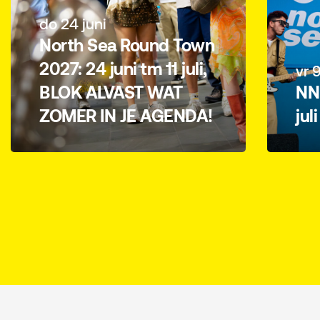
do 24 juni
North Sea Round Town
2027: 24 juni tm 11 juli,
vr 9
BLOK ALVAST WAT
NN 
ZOMER IN JE AGENDA!
jul