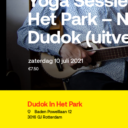
Yoga Sessie
Het Park – 
Dudok (uitv
zaterdag 10 juli 2021
€7.50
Dudok In Het Park
Baden Powelllaan 12
3016 GJ Rotterdam