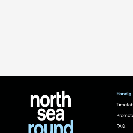
Handig
Timetab
Promot
FAQ