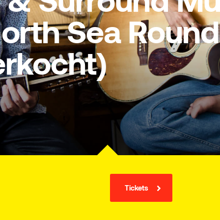
 & Surround Mus
North Sea Round
erkocht)
Tickets