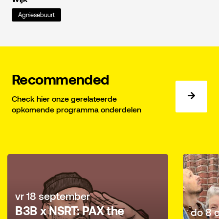
Agniesebuurt
Recommended
Check hier onze gerelateerde
opkomende programma onderdelen
vr 18 september
B3B x NSRT: PAX the
do 8 