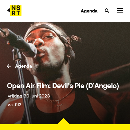
Agenda
agenda & tickets
nieuws
team
Agenda
over NSRT
Open Air Film: Devil’s Pie (D’Angelo)
partners
vrijdag 30 juni 2023
v.a. €13