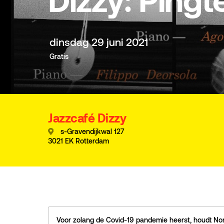
Dizzy: Pingt
dinsdag 29 juni 2021
Gratis
Jazzcafé Dizzy
s-Gravendijkwal 127
3021 EK Rotterdam
Voor zolang de Covid-19 pandemie heerst, houdt No