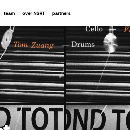
team
over NSRT
partners