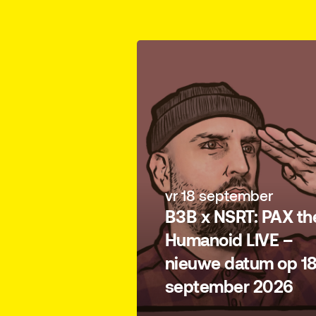
vr 18 september
B3B x NSRT: PAX th
Humanoid LIVE –
nieuwe datum op 1
september 2026