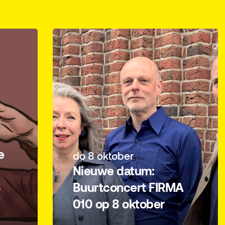
e
do 8 oktober
Nieuwe datum:
8
Buurtconcert FIRMA
010 op 8 oktober