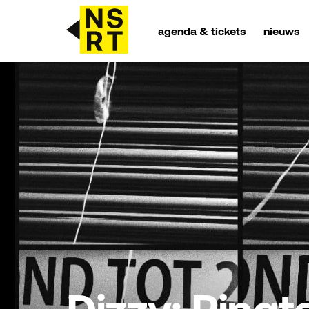
agenda & tickets
nieuws
agenda & tickets
nieuws
team
over NSRT
partners