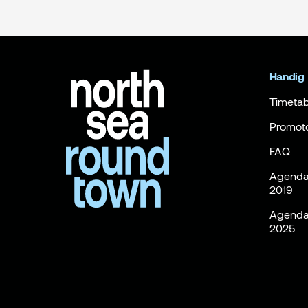
Handig
Timetab
Promot
FAQ
Agenda 
2019
Agenda 
2025