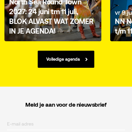
North Sea Round Town
2027: 24 juni tm 11 juli,
vr 9 ju
BLOK ALVAST WAT ZOMER
NN No
IN JE AGENDA!
t/m 1
Volledige agenda
Meld je aan voor de nieuwsbrief