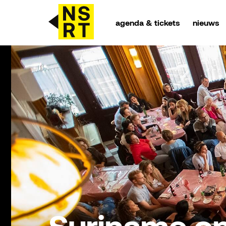
agenda & tickets
nieuws
agenda & tickets
nieuws
team
over NSRT
partners