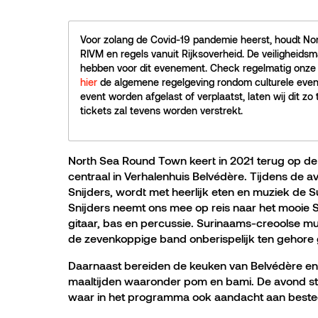
Voor zolang de Covid-19 pandemie heerst, houdt No
RIVM en regels vanuit Rijksoverheid. De veiligheid
hebben voor dit evenement. Check regelmatig onze a
hier
de algemene regelgeving rondom culturele even
event worden afgelast of verplaatst, laten wij dit zo 
tickets zal tevens worden verstrekt.
North Sea Round Town keert in 2021 terug op d
centraal in Verhalenhuis Belvédère. Tijdens de a
Snijders, wordt met heerlijk eten en muziek de Su
Snijders neemt ons mee op reis naar het mooie 
gitaar, bas en percussie. Surinaams-creoolse 
de zevenkoppige band onberispelijk ten gehore
Daarnaast bereiden de keuken van Belvédère en
maaltijden waaronder pom en bami. De avond st
waar in het programma ook aandacht aan beste