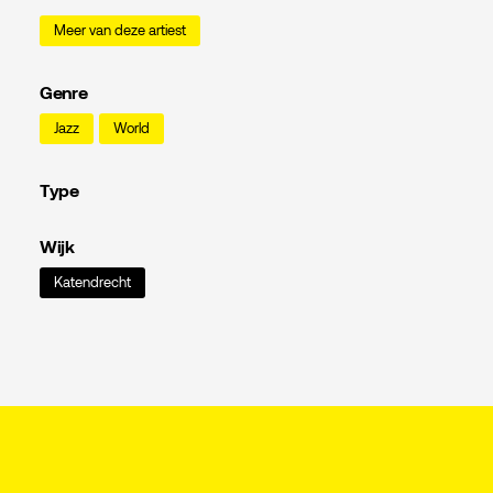
Meer van deze artiest
Genre
Jazz
World
Type
Wijk
Katendrecht