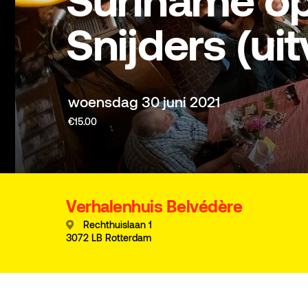
Suriname op
Snijders (ui
woensdag 30 juni 2021
€15.00
Verhalenhuis Belvédère
Rechthuislaan 1
3072 LB Rotterdam