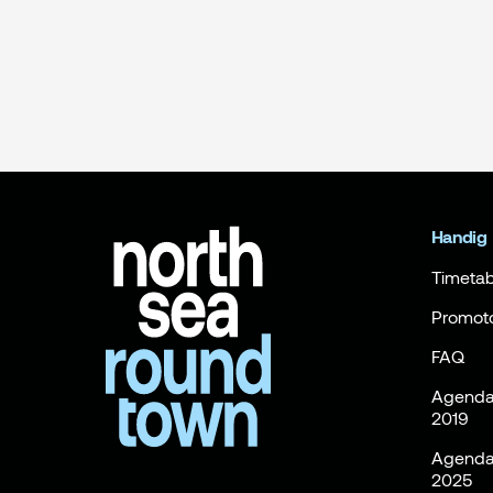
Handig
Timetab
Promot
FAQ
Agenda 
2019
Agenda 
2025