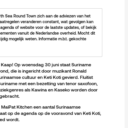
rth Sea Round Town zich aan de adviezen van het
smaatregelen veranderen constant, wat gevolgen kan
genda of website voor de laatste updates, of bekijk
ementen vanuit de Nederlandse overheid. Mocht dit
tijdig mogelijk weten. Informatie m.b.t. gekochte
e Kaap! Op woensdag 30 juni staat Suriname
vond, die is ingericht door muzikant Ronald
rinaamse cultuur en Keti Koti gevierd. Fluitist
Suriname met een bezetting van tenor saxofoon,
muziekgenres als Kawina en Kaseko worden door
 gebracht.
 MaiPat Kitchen een aantal Surinaamse
aat op de agenda op de vooravond van Keti Koti,
ed wordt.