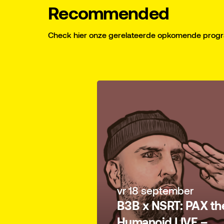
Recommended
Check hier onze gerelateerde opkomende pro
vr 18 september
B3B x NSRT: PAX th
Humanoid LIVE –