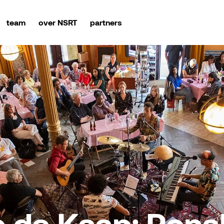
team
over NSRT
partners