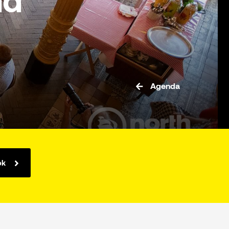
ld
Agenda
ok