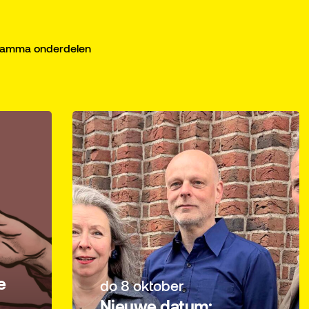
gramma onderdelen
e
do 8 oktober
Nieuwe datum: