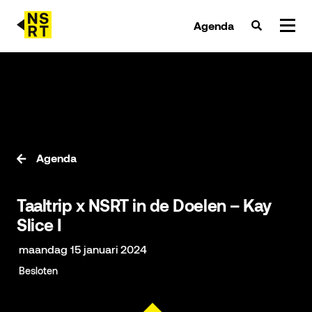
Agenda
agenda & tickets
nieuws
team
Agenda
over NSRT
Taaltrip x NSRT in de Doelen – Kay
partners
Slice I
maandag 15 januari 2024
Besloten