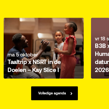
vr 18
B3B 
Huma
ma 5 oktober
Taaltrip x NSRT in de
datu
Doelen – Kay Slice I
2026
Volledige agenda