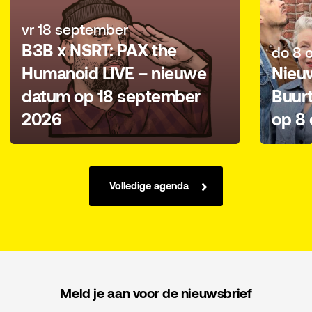
vr 18 september
B3B x NSRT: PAX the
do 8 
Humanoid LIVE – nieuwe
Nieu
datum op 18 september
Buur
2026
op 8 
Volledige agenda
Meld je aan voor de nieuwsbrief