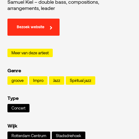
Samuel Kiel – double bass, compositions,
arrangements, leader
Bezoek website
Meer van deze artiest
Genre
groove
Impro
Jazz
Spiritual jazz
Type
Concert
Wijk
Rotterdam Centrum
Stadsdriehoek