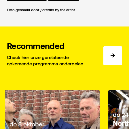
Foto gemaakt door / credits by the artist
Recommended
Check hier onze gerelateerde
opkomende programma onderdelen
do 24 
Nort
do 8 oktober