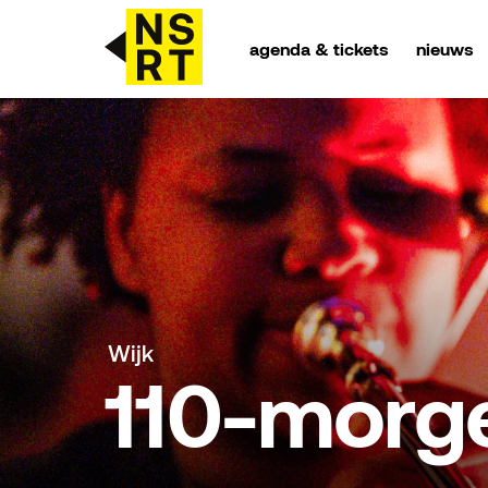
agenda & tickets
nieuws
agenda & tickets
nieuws
team
over NSRT
Wijk
partners
110-morg