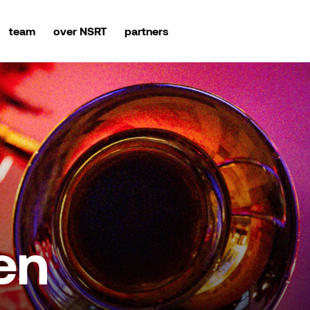
team
over NSRT
partners
en