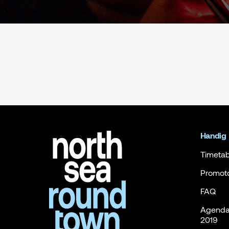
Handig
Timetab
Promot
FAQ
Agenda 
2019