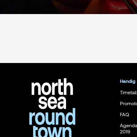
Handig
Timetab
Promot
FAQ
Agenda 
2019