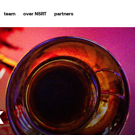
team
over NSRT
partners
k