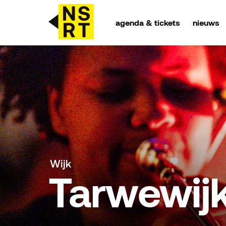
agenda & tickets
nieuws
agenda & tickets
nieuws
team
over NSRT
Wijk
partners
Tarwewij