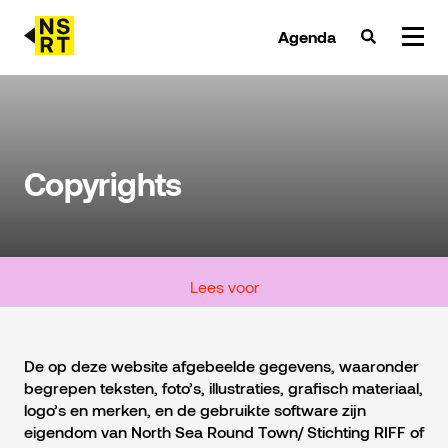
Agenda
agenda & tickets
nieuws
Copyrights
team
over NSRT
Lees voor
partners
De op deze website afgebeelde gegevens, waaronder
begrepen teksten, foto’s, illustraties, grafisch materiaal,
logo’s en merken, en de gebruikte software zijn
eigendom van North Sea Round Town/ Stichting RIFF of