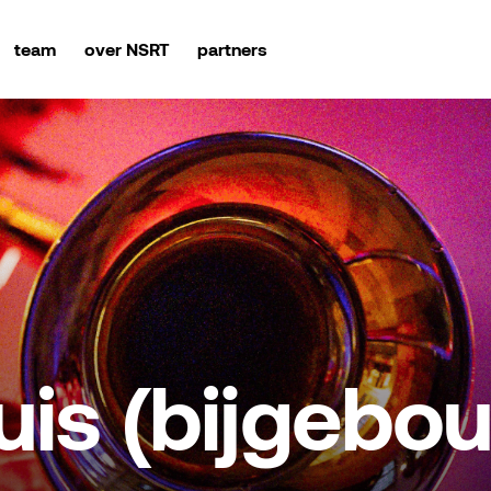
team
over NSRT
partners
uis (bijgebo