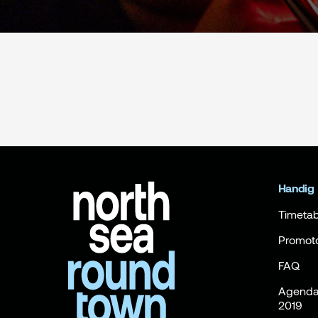
Handig
Timetab
Promot
FAQ
Agenda 
2019