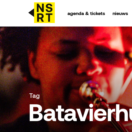
agenda & tickets
nieuws
agenda & tickets
nieuws
team
over NSRT
Tag
partners
Batavierh