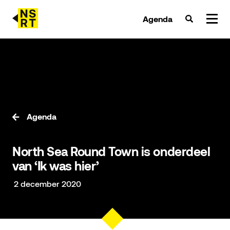
Agenda
agenda & tickets
nieuws
team
Agenda
over NSRT
North Sea Round Town is onderdeel
partners
van ‘Ik was hier’
2 december 2020