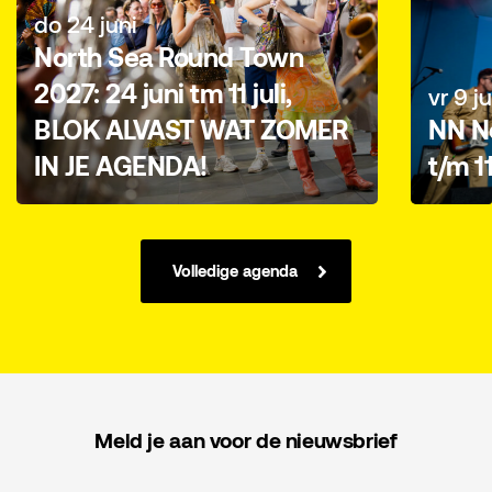
do 24 juni
North Sea Round Town
2027: 24 juni tm 11 juli,
vr 9 ju
BLOK ALVAST WAT ZOMER
NN No
IN JE AGENDA!
t/m 1
Volledige agenda
Meld je aan voor de nieuwsbrief