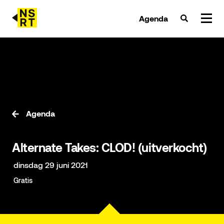
Agenda
agenda & tickets
nieuws
team
Agenda
over NSRT
Alternate Takes: CLOD! (uitverkocht)
partners
dinsdag 29 juni 2021
Gratis