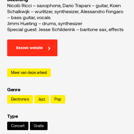
Nicolò Ricci – saxophone, Dario Trapani – guitar, Koen
Schalkwijk – wurlitzer, synthesizer, Alessandro Fongaro
– bass guitar, vocals
Jimmi Hueting – drums, synthesizer
Special guest: Jesse Schilderink – baritone sax, effects
Bezoek website
Meer van deze artiest
Genre
Electronics
Jazz
Pop
Type
Concert
Gratis