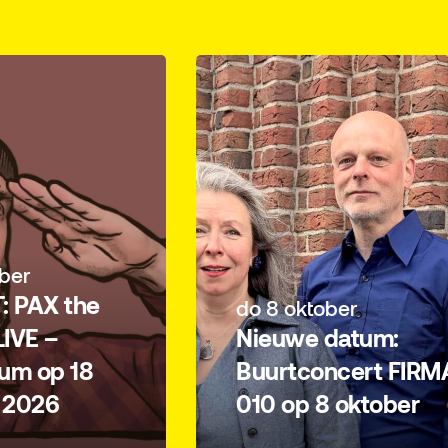
ber
: PAX the
do 8 oktober
IVE –
Nieuwe datum:
um op 18
Buurtconcert FIRM
 2026
010 op 8 oktober