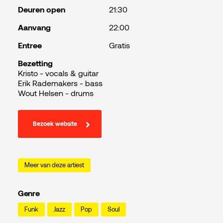
Deuren open
21:30
Aanvang
22:00
Entree
Gratis
Bezetting
Kristo - vocals & guitar
Erik Rademakers - bass
Wout Helsen - drums
Bezoek website
Meer van deze artiest
Genre
Funk
Jazz
Pop
Soul