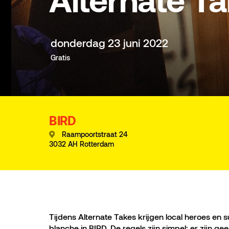
Alternate Ta
donderdag 23 juni 2022
Gratis
BIRD
Raampoortstraat 24
3032 AH Rotterdam
Tijdens Alternate Takes krijgen local heroes en
blanche in BIRD. De regels zijn simpel: er zijn g