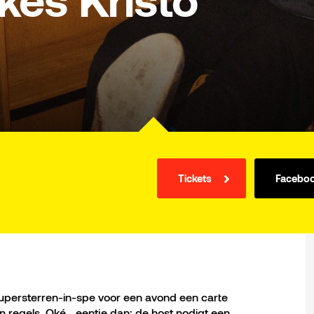
kes Kristo
Tickets
Facebo
 supersterren-in-spe voor een avond een carte
een regels. Oké… eentje dan: de host nodigt een