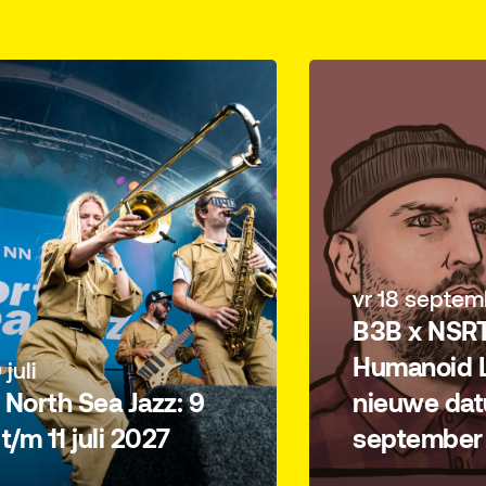
vr 18 septem
B3B x NSRT
Humanoid L
 juli
North Sea Jazz: 9
nieuwe dat
i t/m 11 juli 2027
september