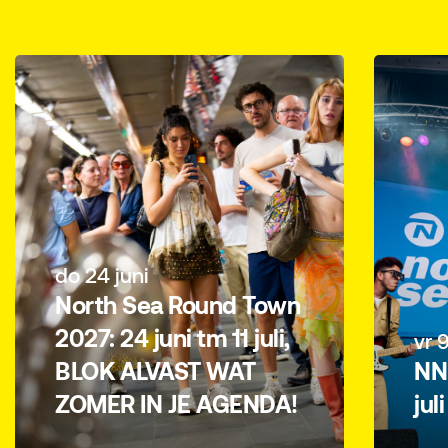
do 24 juni
North Sea Round Town
2027: 24 juni tm 11 juli,
vr 9
BLOK ALVAST WAT
NN 
ZOMER IN JE AGENDA!
jul