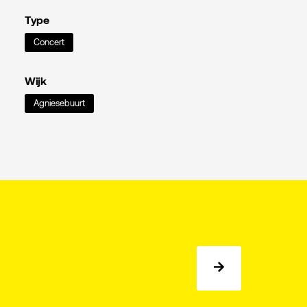
Type
Concert
Wijk
Agniesebuurt