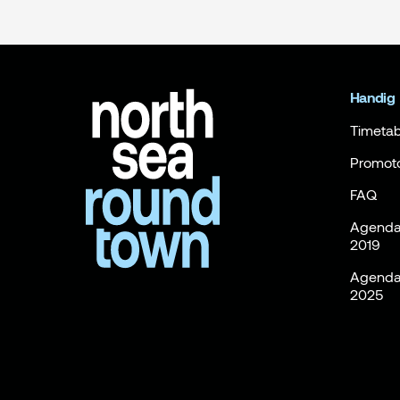
Handig
Timetab
Promot
FAQ
Agenda 
2019
Agenda 
2025