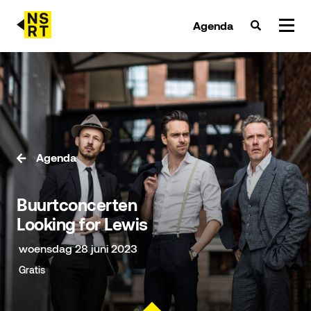
Agenda
agenda & tickets
nieuws
team
Agenda
over NSRT
Buurtconcerten
partners
Looking for Lewis
woensdag 28 juni 2023
Gratis