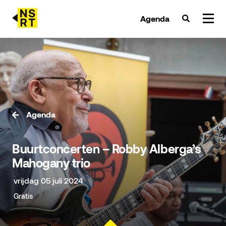
Agenda
agenda & tickets
nieuws
team
Agenda
over NSRT
Buurtconcerten – Robby Alberga’s
partners
Mahogany trio
vrijdag 05 juli 2024
Gratis