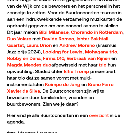
van de Wijk om de bewoners en het personeel in het
zonnetje te zetten. Voor de Buurtconcerten tournee is
aan een indrukwekkende verzameling muzikanten de
opdracht gegeven om een concert samen te stellen.
Dit jaar maken
,
,
Bibi Milanese
Chorando in Rotterdam
met
,
Duo Volare
Davide Romeo
Ishtar Bakhtali
,
en
(Erasmus
Quartet
Laura Drion
Andrew Moreno
Jazz prijs 2024),
,
,
Looking for Lewis
Mohagany trio
,
en
Robby en Dana
Firma 010,
Verbraak van Rijnen
afgewisseld met haar
hun
Magda Mendes duo
trio
opwachting. Stadsdichter
presenteert
Elfie Tromp
haar trio dat ze samen vormt met multi-
instrumentalisten
en
Keimpe de Jong
Bruno Ferro
. De Buurtconcerten zijn vrij te
Xavier da Silva
bezoeken door familieleden, vrienden en
buurtbewoners. Zien we je daar?
Hier vind je alle Buurtconcerten in één
overzicht
in de
agenda.
foto: Maarten Laupman