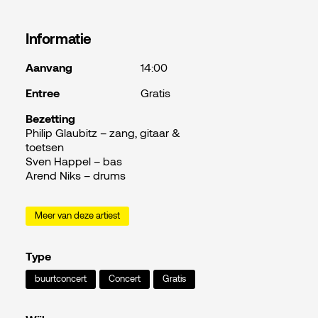
Informatie
Aanvang
14:00
Entree
Gratis
Bezetting
Philip Glaubitz – zang, gitaar &
toetsen
Sven Happel – bas
Arend Niks – drums
Meer van deze artiest
Type
buurtconcert
Concert
Gratis