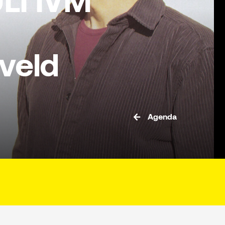
LI IVM
eveld
Agenda