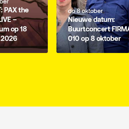
ber
: PAX the
do 8 oktober
IVE –
Nieuwe datum:
um op 18
Buurtconcert FIRM
 2026
010 op 8 oktober