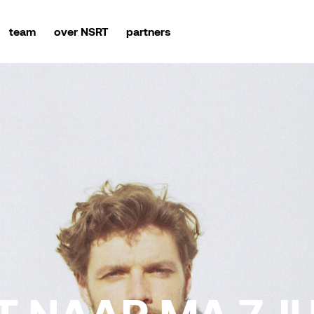
team
over NSRT
partners