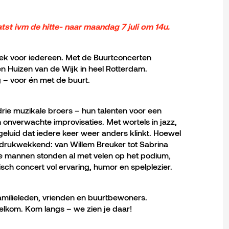
atst ivm de hitte- naar
maandag 7 juli om 14u.
ek voor iedereen. Met de Buurtconcerten
n Huizen van de Wijk in heel Rotterdam.
 – voor én met de buurt.
drie muzikale broers – hun talenten voor een
 onverwachte improvisaties. Met wortels in jazz,
eluid dat iedere keer weer anders klinkt. Hoewel
indrukwekkend: van Willem Breuker tot Sabrina
ze mannen stonden al met velen op het podium,
ch concert vol ervaring, humor en spelplezier.
familieleden, vrienden en buurtbewoners.
welkom. Kom langs – we zien je daar!