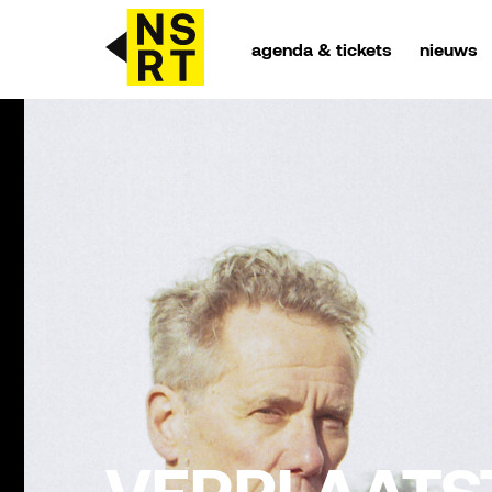
agenda & tickets
nieuws
agenda & tickets
nieuws
team
over NSRT
partners