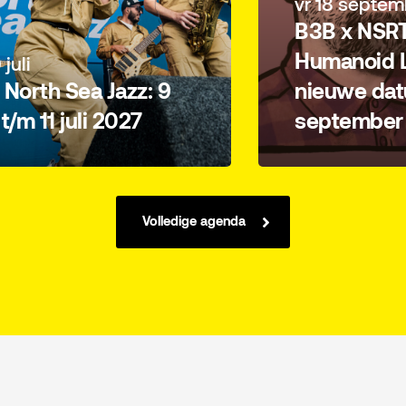
vr 18 septem
B3B x NSRT
Humanoid L
 juli
North Sea Jazz: 9
nieuwe dat
i t/m 11 juli 2027
september
Volledige agenda