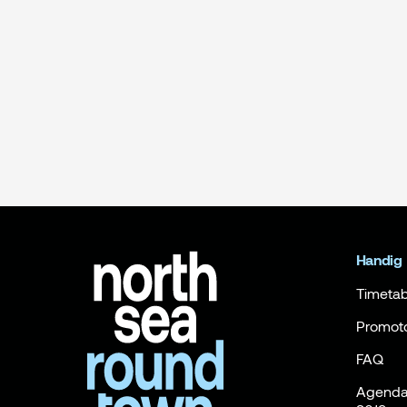
Handig
Timetab
Promot
FAQ
Agenda 