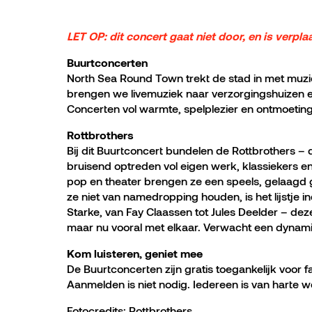
LET OP: dit concert gaat niet door, en is verpla
Buurtconcerten
North Sea Round Town trekt de stad in met muzi
brengen we livemuziek naar verzorgingshuizen e
Concerten vol warmte, spelplezier en ontmoeting
Rottbrothers
Bij dit Buurtconcert bundelen de Rottbrothers – 
bruisend optreden vol eigen werk, klassiekers en
pop en theater brengen ze een speels, gelaagd g
ze niet van namedropping houden, is het lijstje 
Starke, van Fay Claassen tot Jules Deelder – de
maar nu vooral met elkaar. Verwacht een dynamis
Kom luisteren, geniet mee
De Buurtconcerten zijn gratis toegankelijk voor 
Aanmelden is niet nodig. Iedereen is van harte 
Fotocredits: Rottbrothers