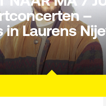
 NAAR MA 7 JU
rtconcerten –
 in Laurens Nij