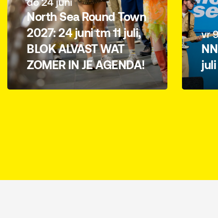
do 24 juni
North Sea Round Town
2027: 24 juni tm 11 juli,
vr 9
BLOK ALVAST WAT
NN 
ZOMER IN JE AGENDA!
jul