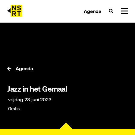
Agenda
agenda & tickets
nieuws
team
Agenda
over NSRT
Jazz in het Gemaal
partners
vrijdag 23 juni 2023
Gratis