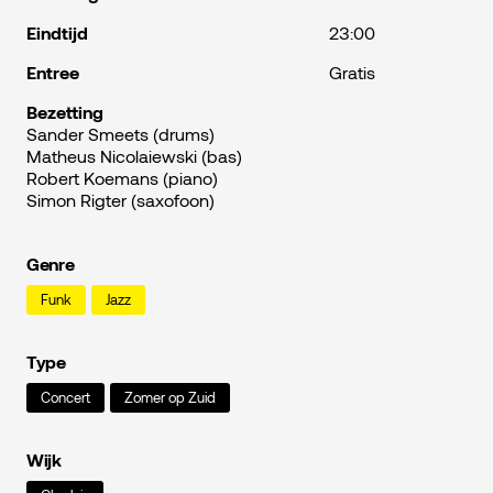
Eindtijd
23:00
Entree
Gratis
Bezetting
Sander Smeets (drums)
Matheus Nicolaiewski (bas)
Robert Koemans (piano)
Simon Rigter (saxofoon)
Genre
Funk
Jazz
Type
Concert
Zomer op Zuid
Wijk