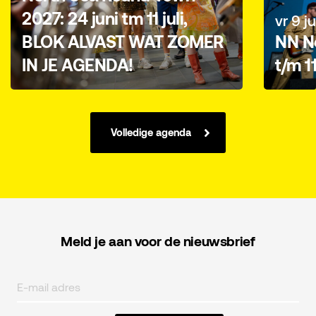
2027: 24 juni tm 11 juli,
vr 9 ju
BLOK ALVAST WAT ZOMER
NN No
IN JE AGENDA!
t/m 1
Volledige agenda
Meld je aan voor de nieuwsbrief