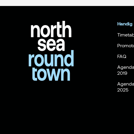
Handig
Timetab
Promot
FAQ
Agenda 
2019
Agenda 
2025