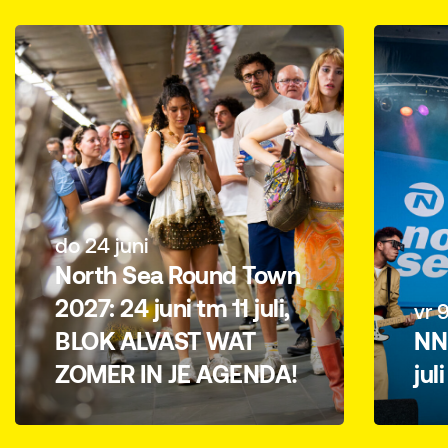
do 24 juni
North Sea Round Town
2027: 24 juni tm 11 juli,
vr 9
BLOK ALVAST WAT
NN 
ZOMER IN JE AGENDA!
jul