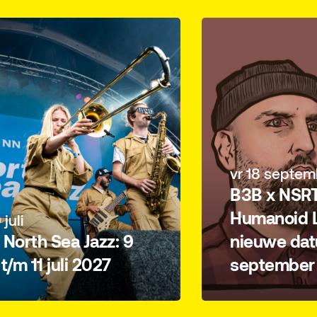
vr 18 septem
B3B x NSRT
Humanoid L
 juli
North Sea Jazz: 9
nieuwe dat
i t/m 11 juli 2027
september