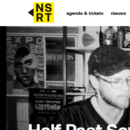
agenda & tickets
nieuws
agenda & tickets
nieuws
team
over NSRT
partners