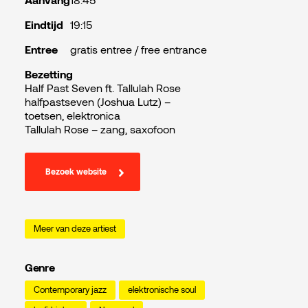
Aanvang
18:45
Eindtijd
19:15
Entree
gratis entree / free entrance
Bezetting
Half Past Seven ft. Tallulah Rose
halfpastseven (Joshua Lutz) –
toetsen, elektronica
Tallulah Rose – zang, saxofoon
Bezoek website
Meer van deze artiest
Genre
Contemporary jazz
elektronische soul