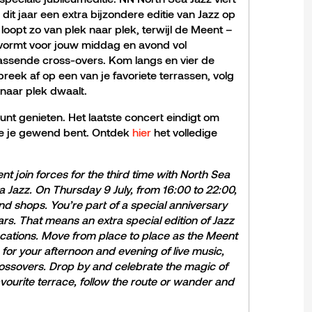
 dit jaar een extra bijzondere editie van Jazz op
 loopt zo van plek naar plek, terwijl de Meent –
 vormt voor jouw middag en avond vol
rrassende cross-overs. Kom langs en vier de
reek af op een van je favoriete terrassen, volg
k naar plek dwaalt.
unt genieten. Het laatste concert eindigt om
die je gewend bent. Ontdek
hier
het volledige
 join forces for the third time with North Sea
a Jazz. On Thursday 9 July, from 16:00 to 22:00,
 and shops. You’re part of a special anniversary
rs. That means an extra special edition of Jazz
cations. Move from place to place as the Meent
or your afternoon and evening of live music,
rossovers. Drop by and celebrate the magic of
avourite terrace, follow the route or wander and