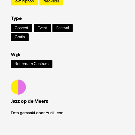
lo-fi hiphop
Neo-soul
Type
Concert
Event
Festival
Gratis
Wijk
Rotterdam Centrum
Jazz op de Meent
Foto gemaakt door Yunil Jeon