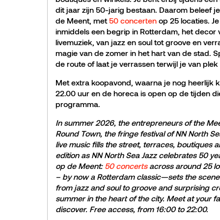
dit jaar zijn 50-jarig bestaan. Daarom beleef je
de Meent, met
50 concerten
op 25 locaties. Je
inmiddels een begrip in Rotterdam, het decor
livemuziek, van jazz en soul tot groove en ve
magie van de zomer in het hart van de stad. Sp
de route of laat je verrassen terwijl je van ple
Met extra koopavond, waarna je nog heerlijk k
22.00 uur en de horeca is open op de tijden 
programma.
In summer 2026, the entrepreneurs of the Meent
Round Town, the fringe festival of NN North Se
live music fills the street, terraces, boutiques
edition as NN North Sea Jazz celebrates 50 yea
op de Meent:
50 concerts
across around 25 lo
– by now a Rotterdam classic—sets the scene f
from jazz and soul to groove and surprising c
summer in the heart of the city. Meet at your f
discover. Free access, from 16:00 to 22:00.