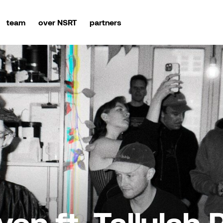
team
over NSRT
partners