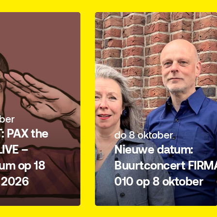
ber
: PAX the
do 8 oktober
IVE –
Nieuwe datum:
um op 18
Buurtconcert FIRM
 2026
010 op 8 oktober