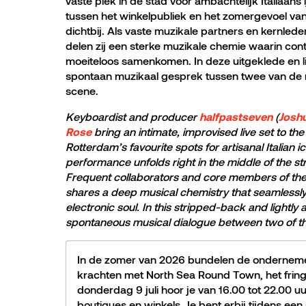
vaste plek in de stad voor ambachtelijk Italiaans
tussen het winkelpubliek en het zomergevoel van
dichtbij. Als vaste muzikale partners en kernl
delen zij een sterke muzikale chemie waarin cont
moeiteloos samenkomen. In deze uitgeklede en lic
spontaan muzikaal gesprek tussen twee van de 
scene.
Keyboardist and producer
(
halfpastseven
Joshu
bring an intimate, improvised live set to t
Rose
Rotterdam’s favourite spots for artisanal Italia
performance unfolds right in the middle of the s
Frequent collaborators and core members of th
shares a deep musical chemistry that seamlessly
electronic soul. In this stripped-back and lightly 
spontaneous musical dialogue between two of the
In de zomer van 2026 bundelen de onderneme
krachten met North Sea Round Town, het fring
donderdag 9 juli hoor je van 16.00 tot 22.00 uu
boutiques en winkels. Je bent erbij tijdens een