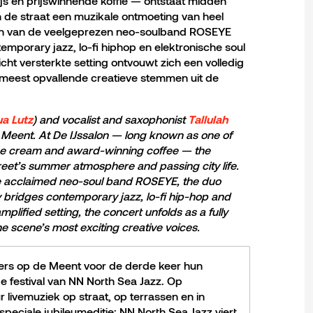
 ijs en prijswinnende koffie — ontstaat midden
 de straat een muzikale ontmoeting van heel
eden van de veelgeprezen neo-soulband ROSEYE
emporary jazz, lo-fi hiphop en elektronische soul
ht versterkte setting ontvouwt zich een volledig
meest opvallende creatieve stemmen uit de
) and vocalist and saxophonist
a Lutz
Tallulah
he Meent. At De IJssalon — long known as one of
n ice cream and award-winning coffee — the
treet’s summer atmosphere and passing city life.
e acclaimed neo-soul band ROSEYE, the duo
 bridges contemporary jazz, lo-fi hip-hop and
amplified setting, the concert unfolds as a fully
 scene’s most exciting creative voices.
rs op de Meent voor de derde keer hun
e festival van NN North Sea Jazz. Op
r livemuziek op straat, op terrassen en in
 speciale jubileumeditie: NN North Sea Jazz viert