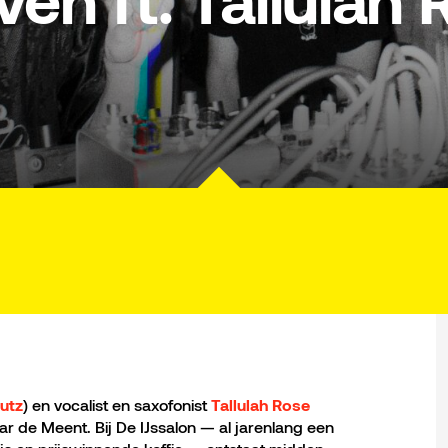
en ft. Tallulah 
) en vocalist en saxofonist
utz
Tallulah Rose
r de Meent. Bij De IJssalon — al jarenlang een