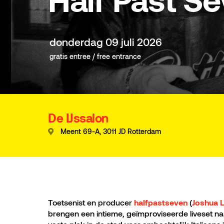
Half Past Sev
donderdag 09 juli 2026
gratis entree / free entrance
De IJssalon
Meent 69-A, 3011 JD Rotterdam
Toetsenist en producer
(
halfpastseven
Joshua L
brengen een intieme, geïmproviseerde liveset naa