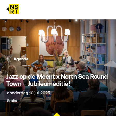
agenda & tickets
nieuws
team
Agenda
over NSRT
Jazz op de Meent x North Sea Round
partners
Town – Jubileumeditie!
donderdag 10 juli 2025
Gratis