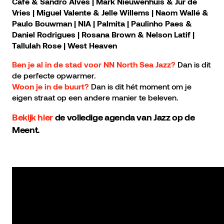
Café & Sandro Alves | Mark Nieuwenhuis & Jur de
Vries | Miguel Valente & Jelle Willems | Naom Wallé &
Paulo Bouwman | NIA | Palmita | Paulinho Paes &
Daniel Rodrigues | Rosana Brown & Nelson Latif |
Tallulah Rose | West Heaven
Dan is dit
Ben je al in de stad voor NN North Sea Jazz?
de perfecte opwarmer.
Dan is dit hét moment om je
Woon je in de buurt?
eigen straat op een andere manier te beleven.
Bekijk hier
de volledige agenda van Jazz op de
Meent.