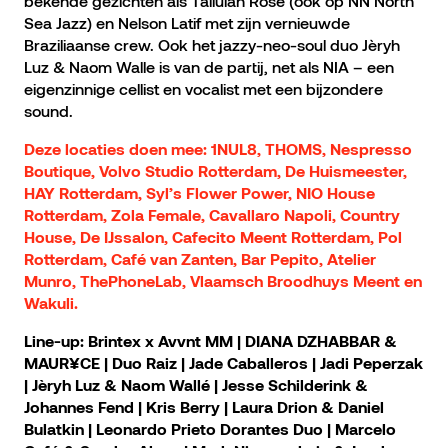
bekende gezichten als Tallulah Rose (ook op NN North
Sea Jazz) en Nelson Latif met zijn vernieuwde
Braziliaanse crew. Ook het jazzy-neo-soul duo Jèryh
Luz & Naom Walle is van de partij, net als NIA – een
eigenzinnige cellist en vocalist met een bijzondere
sound.
Deze locaties doen mee: 1NUL8, THOMS, Nespresso
Boutique, Volvo Studio Rotterdam, De Huismeester,
HAY Rotterdam, Syl’s Flower Power, NIO House
Rotterdam, Zola Female, Cavallaro Napoli, Country
House, De IJssalon, Cafecito Meent Rotterdam, Pol
Rotterdam, Café van Zanten, Bar Pepito, Atelier
Munro, ThePhoneLab, Vlaamsch Broodhuys Meent en
Wakuli.
Line-up:
Brintex x Avvnt MM | DIANA DZHABBAR &
MAUR¥CE | Duo Raiz | Jade Caballeros | Jadi Peperzak
| Jèryh Luz & Naom Wallé | Jesse Schilderink &
Johannes Fend | Kris Berry | Laura Drion & Daniel
Bulatkin | Leonardo Prieto Dorantes Duo | Marcelo