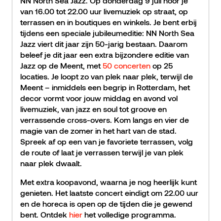
NN North Sea Jazz. Op donderdag 9 juli hoor je
van 16.00 tot 22.00 uur livemuziek op straat, op
terrassen en in boutiques en winkels. Je bent erbij
tijdens een speciale jubileumeditie: NN North Sea
Jazz viert dit jaar zijn 50-jarig bestaan. Daarom
beleef je dit jaar een extra bijzondere editie van
Jazz op de Meent, met
50 concerten
op 25
locaties. Je loopt zo van plek naar plek, terwijl de
Meent – inmiddels een begrip in Rotterdam, het
decor vormt voor jouw middag en avond vol
livemuziek, van jazz en soul tot groove en
verrassende cross-overs. Kom langs en vier de
magie van de zomer in het hart van de stad.
Spreek af op een van je favoriete terrassen, volg
de route of laat je verrassen terwijl je van plek
naar plek dwaalt.
Met extra koopavond, waarna je nog heerlijk kunt
genieten. Het laatste concert eindigt om 22.00 uur
en de horeca is open op de tijden die je gewend
bent. Ontdek
hier
het volledige programma.