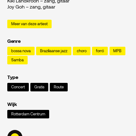
Kiki Landkroon – zang, gitaar
Joy Goh – zang, gitaar
Meer van deze artiest
Genre
bossa nova
Braziliaanse jazz
choro
forró
MPB
Samba
Type
Concert
Gratis
Route
Wijk
Rotterdam Centrum