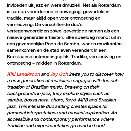
invloeden uit jazz en wereldmuziek. Net als Rotterdam
is samba voortdurend in beweging: geworteld in
traditie, maar altijd open voor ontmoeting en
vernieuwing. De verschillende duo’s
vertegenwoordigen zowel gevestigde namen als een
nieuwe generatie artiesten. Elke speeldag mondt uit in
een gezamenlijke Roda de Samba, waarin muzikanten
samenkomen en de stad even verandert in een
Braziliaanse ontmoetingsplek. Traditie, vernieuwing en
ontmoeting – midden in Rotterdam.
and
invite you to discover how
Kiki Landkroon
Joy Goh
a new generation of musicians engages with the rich
tradition of Brazilian music. Drawing on their
backgrounds in jazz, they explore styles such as
samba, bossa nova, choro, forró, MPB and Brazilian
jazz. This intimate duo setting creates space for
personal interpretations and musical exploration. An
accessible and contemporary performance where
tradition and experimentation go hand in hand.