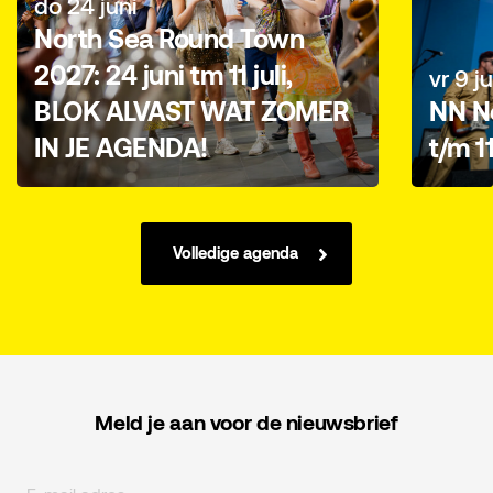
do 24 juni
North Sea Round Town
2027: 24 juni tm 11 juli,
vr 9 ju
BLOK ALVAST WAT ZOMER
NN No
IN JE AGENDA!
t/m 1
Volledige agenda
Meld je aan voor de nieuwsbrief