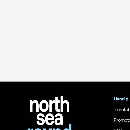
Handig
Timetab
Promot