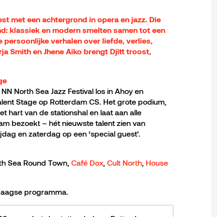
iest met een achtergrond in opera en jazz. Die
und: klassiek en modern smelten samen tot een
 persoonlijke verhalen over liefde, verlies,
rja Smith en Jhene Aiko brengt Djitt troost,
ge
t NN North Sea Jazz Festival los in Ahoy en
lent Stage op Rotterdam CS. Het grote podium,
het hart van de stationshal en laat aan alle
rdam bezoekt – hét nieuwste talent zien van
jdag en zaterdag op een ‘special guest’.
rth Sea Round Town,
Café Dox
,
Cult North
,
House
iedaagse programma.