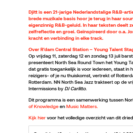
Djitt is een 21-jarige Nederlandstalige R&B-art
brede muzikale basis hoor je terug in haar so
eigenzinnig R&B-geluid. In haar teksten deelt ze
zelfreflectie en groei. Geïnspireerd door o.a. Jo
kracht en verbinding in elke track.
Over R’dam Central Station – Young Talent Sta
Op vrijdag 11, zaterdag 12 en zondag 13 juli bars
presenteert North Sea Round Town het Young Ta
dat gratis toegankelijk is voor iedereen, staat in 
reizigers- of je nu thuiskomst, vertrekt of Rotte
Rotterdam. NN North Sea Jazz trakteert op de vri
Intermissions by
DJ Carlitto.
Dit programma is een samenwerking tussen No
of Knowledge
en
Music Matters.
Kijk hier
voor het volledige overzicht van dit dr