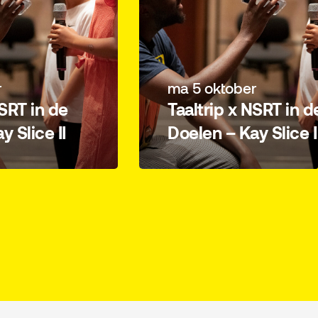
r
ma 5 oktober
NSRT in de
Taaltrip x NSRT in d
y Slice II
Doelen – Kay Slice I