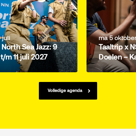
 juli
ma 5 oktobe
North Sea Jazz: 9
Taaltrip x 
i t/m 11 juli 2027
Doelen – Ka
Volledige agenda