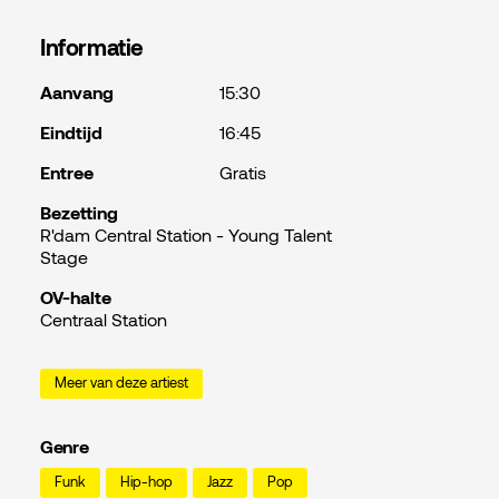
Informatie
Aanvang
15:30
Eindtijd
16:45
Entree
Gratis
Bezetting
R'dam Central Station - Young Talent
Stage
OV-halte
Centraal Station
Meer van deze artiest
Genre
Funk
Hip-hop
Jazz
Pop