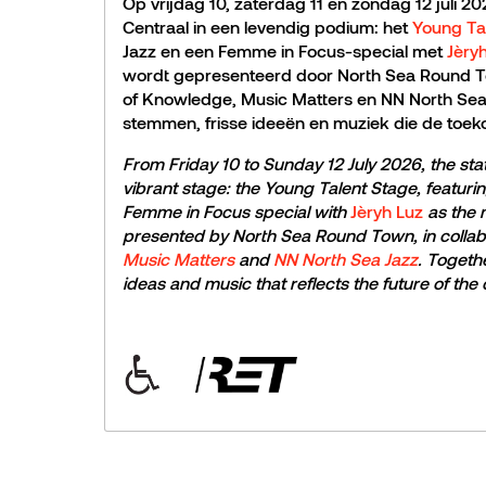
Op vrijdag 10, zaterdag 11 en zondag 12 juli 2
Centraal in een levendig podium: het
Young Ta
Jazz en een Femme in Focus-special met
Jèry
wordt gepresenteerd door North Sea Round T
of Knowledge, Music Matters en NN North Sea 
stemmen, frisse ideeën en muziek die de toeko
From Friday 10 to Sunday 12 July 2026, the stat
vibrant stage: the Young Talent Stage, featuri
Femme in Focus special with
Jèryh Luz
as the 
presented by North Sea Round Town, in collab
Music Matters
and
NN North Sea Jazz
. Togeth
ideas and music that reflects the future of the c