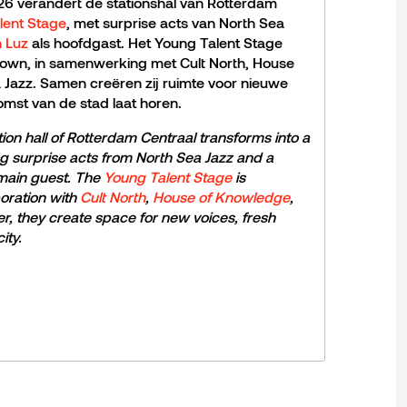
026 verandert de stationshal van Rotterdam
lent Stage
, met surprise acts van North Sea
h Luz
als hoofdgast. Het Young Talent Stage
own, in samenwerking met Cult North, House
Jazz. Samen creëren zij ruimte voor nieuwe
mst van de stad laat horen.
ion hall of Rotterdam Centraal transforms into a
ng surprise acts from North Sea Jazz and a
main guest. The
Young Talent Stage
is
oration with
Cult North
,
House of Knowledge
,
er, they create space for new voices, fresh
ity.