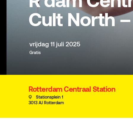
R’dam Centra
Cult North –
vrijdag 11 juli 2025
Gratis
Rotterdam Centraal Station
Stationsplein 1
3013 AJ Rotterdam