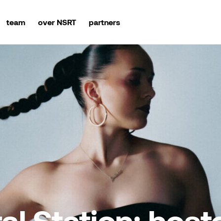
team
over NSRT
partners