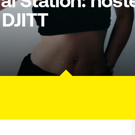
l Station: host
 DJITT