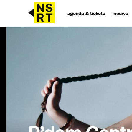
agenda & tickets
nieuws
agenda & tickets
nieuws
team
over NSRT
partners