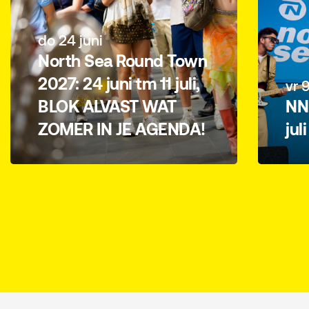
do 24 juni
North Sea Round Town
2027: 24 juni tm 11 juli,
vr 9
BLOK ALVAST WAT
NN 
ZOMER IN JE AGENDA!
jul