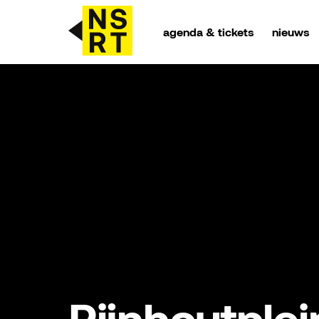
agenda & tickets
nieuws
agenda & tickets
nieuws
team
over NSRT
partners