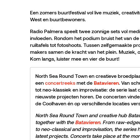
Een zomers buurtfestival vol live muziek, creativ
West en buurtbewoners.
Radio Palmera speelt twee zonnige sets vol med
invloeden. Rondom het podium bruist het van de 
ruiltafels tot fotoshoots. Tussen zelfgemaakte pr
makers samen de kracht van het plein. Muziek,
Kom langs, luister mee en vier de buurt!
North Sea Round Town en creatieve broedplaat
een
concertreeks
met de
. Van sch
Batavieren
tot neo-klassiek en improvisatie: de serie laa
nieuwste projecten horen. De concerten vinde
de Coolhaven én op verschillende locaties ver
North Sea Round Town and creative hub Batav
together with the
. From raw-edged 
Batavieren
to neo-classical and improvisation, the series hig
latest projects. Concerts take place at the mo