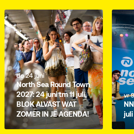
do 24 juni
North Sea Round Town
2027: 24 juni tm 11 juli,
vr 9 juli
BLOK ALVAST WAT
NN Nort
ZOMER IN JE AGENDA!
juli t/m 