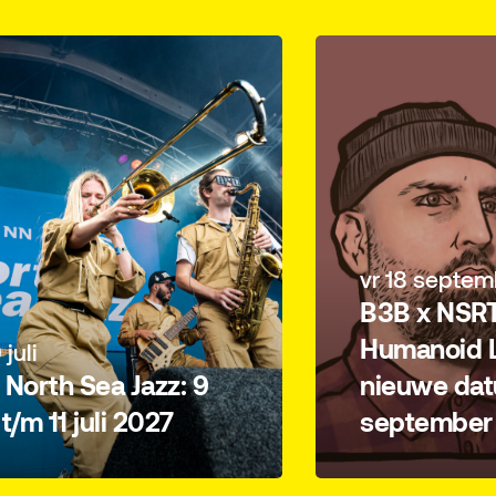
vr 18 september
B3B x NSRT: PAX
Humanoid LIVE 
h Sea Jazz: 9
nieuwe datum o
11 juli 2027
september 202