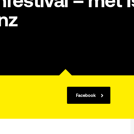
nfestival – met 
nz
Facebook