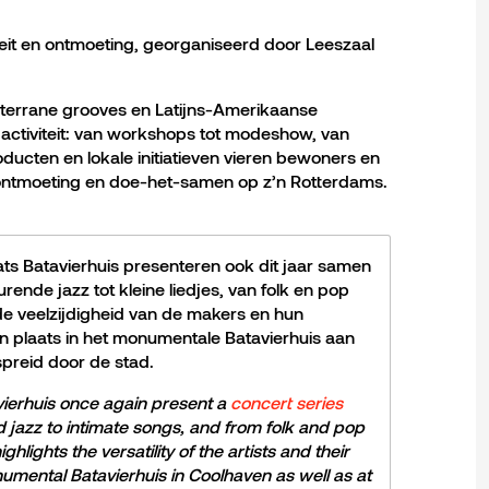
iteit en ontmoeting, georganiseerd door Leeszaal
iterrane grooves en Latijns-Amerikaanse
activiteit: van workshops tot modeshow, van
oducten en lokale initiatieven vieren bewoners en
 ontmoeting en doe-het-samen op z’n Rotterdams.
s Batavierhuis presenteren ook dit jaar samen
urende jazz tot kleine liedjes, van folk en pop
t de veelzijdigheid van de makers en hun
n plaats in het monumentale Batavierhuis aan
spreid door de stad.
ierhuis once again present a
concert series
jazz to intimate songs, and from folk and pop
hlights the versatility of the artists and their
numental Batavierhuis in Coolhaven as well as at