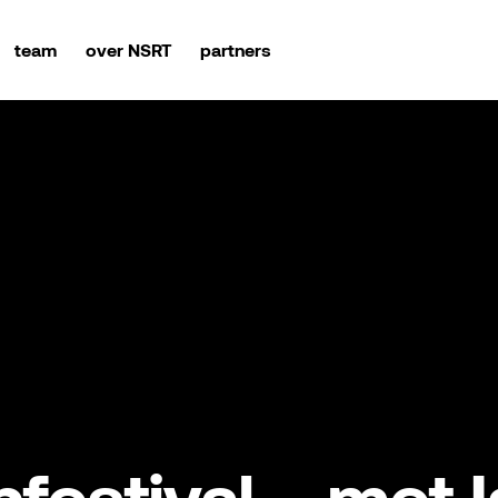
team
over NSRT
partners