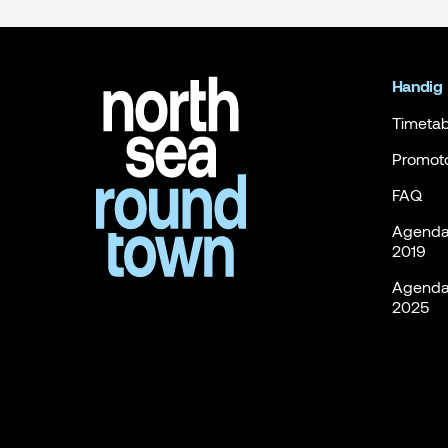
Handig
Timetab
Promot
FAQ
Agenda 
2019
Agenda 
2025