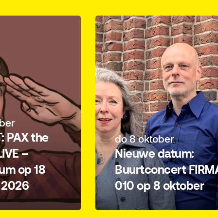
 the
do 8 oktober
–
Nieuwe datum:
p 18
Buurtconcert FIRMA
6
010 op 8 oktober