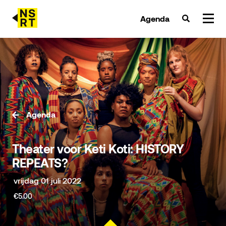
Agenda
agenda & tickets
nieuws
team
Agenda
over NSRT
Theater voor Keti Koti: HISTORY
partners
REPEATS?
vrijdag 01 juli 2022
€5.00